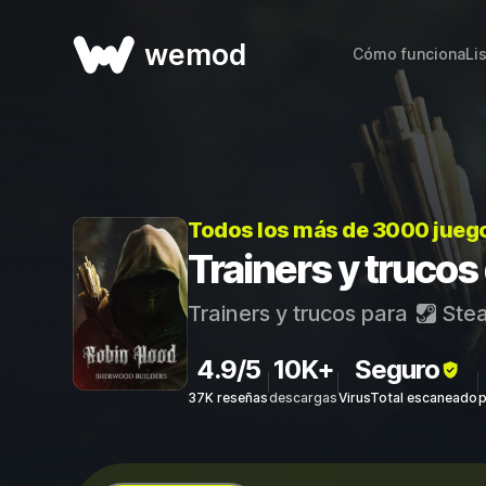
wemod
Cómo funciona
Li
Todos los más de 3000 jueg
Trainers y truco
Trainers y trucos para
Ste
4.9/5
10K+
Seguro
37K reseñas
descargas
VirusTotal escaneado
p