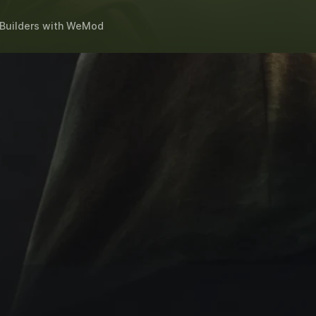
Builders
with
WeMod