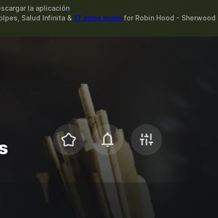
scargar la aplicación
lpes, Salud Infinita &
17 otros mods
for
Robin Hood - Sherwood 