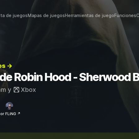
sta de juegos
Mapas de juegos
Herramientas de juego
Funciones
C
os →
s de Robin Hood - Sherwood B
am
y
Xbox
or FLiNG ↗