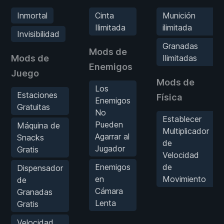
Inmortal
Cinta
Munición
Ilimitada
ilimitada
Invisibilidad
Granadas
Mods de
Mods de
Ilimitadas
Enemigos
Juego
Mods de
Los
Estaciones
Física
Enemigos
Gratuitas
No
Establecer
Pueden
Máquina de
Multiplicador
Agarrar al
Snacks
de
Jugador
Gratis
Velocidad
Enemigos
de
Dispensador
en
Movimiento
de
Cámara
Granadas
Lenta
Gratis
Velocidad