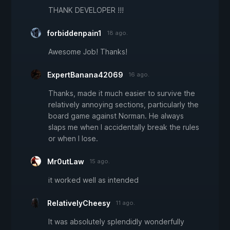
THANK DEVELOPER !!!
forbiddenpain1
18 ago.
Awesome Job! Thanks!
ExpertBanana42069
16 ago.
Thanks, made it much easier to survive the
relatively annoying sections, particularly the
board game against Norman. He always
slaps me when I accidentally break the rules
or when I lose.
Mr0utLaw
15 ago.
it worked well as intended
RelativelyCheesy
11 ago.
It was absolutely splendidly wonderfully