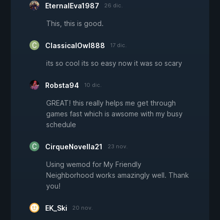
EternalEva1987
26 dic.
This, this is good.
ClassicalOwl888
17 dic.
its so cool its so easy now it was so scary
Robsta94
10 dic.
GREAT! this really helps me get through
games fast which is awsome with my busy
schedule
CirqueNovella21
23 nov.
Using wemod for My Friendly
Neighborhood works amazingly well. Thank
you!
EK_Ski
20 nov.