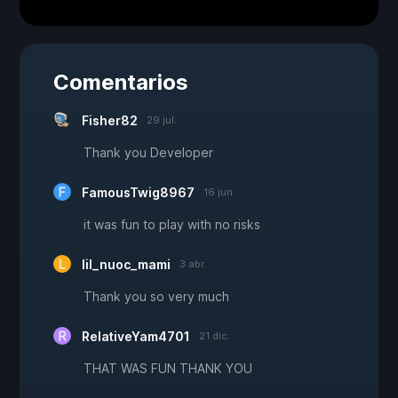
Comentarios
Fisher82
29 jul.
Thank you Developer
FamousTwig8967
16 jun.
it was fun to play with no risks
lil_nuoc_mami
3 abr.
Thank you so very much
RelativeYam4701
21 dic.
THAT WAS FUN THANK YOU