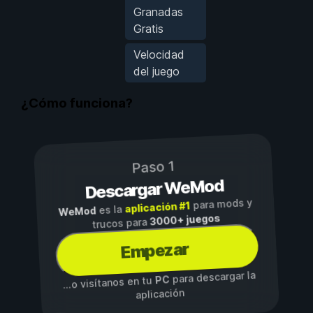
Granadas
Gratis
Velocidad
del juego
¿Cómo funciona?
Paso 1
Descargar WeMod
para mods y
aplicación #1
es la
WeMod
3000+ juegos
trucos para
Empezar
para descargar la
PC
...o visítanos en tu
aplicación