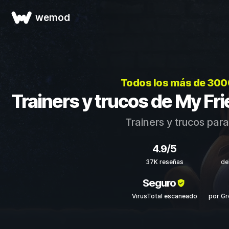
wemod
Todos los más de 300
Trainers y trucos de My F
Trainers y trucos par
4.9/5
37K reseñas
de
Seguro
VirusTotal escaneado
por G