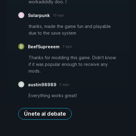
workadiddly doo. !
Solarpunk
10 ago.
thanks, made the game fun and playable
due to the save system
BeefSupreeem
7 ago.
Thanks for modding this game. Didn't know
if it was popular enough to receive any
mods.
austin98989
5 ago.
Everything works great!
Únete al debate