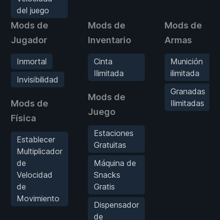
del juego
Mods de
Mods de
Mods de
Jugador
Inventario
Armas
Inmortal
Cinta
Munición
Ilimitada
ilimitada
Invisibilidad
Granadas
Mods de
Mods de
Ilimitadas
Juego
Física
Estaciones
Establecer
Gratuitas
Multiplicador
de
Máquina de
Velocidad
Snacks
de
Gratis
Movimiento
Dispensador
de