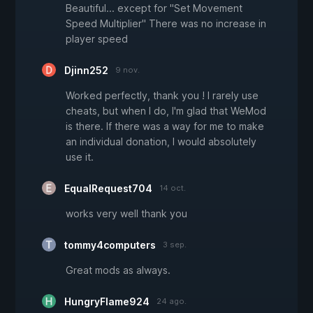
Beautiful... except for "Set Movement
Speed Multiplier" There was no increase in
player speed
Djinn252
9 nov.
Worked perfectly, thank you ! I rarely use
cheats, but when I do, I'm glad that WeMod
is there. If there was a way for me to make
an individual donation, I would absolutely
use it.
EqualRequest704
14 oct.
works very well thank you
tommy4computers
3 sep.
Great mods as always.
HungryFlame924
24 ago.