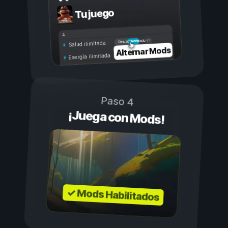
Tu juego
Activado
Desactivado
Salud ilimitada
Alternar Mods
Energía ilimitada
Paso 4
¡Juega con Mods!
✓ Mods Habilitados