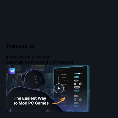
Trampas
12
Introducción a WeMod
Resumen de modding con WeMod