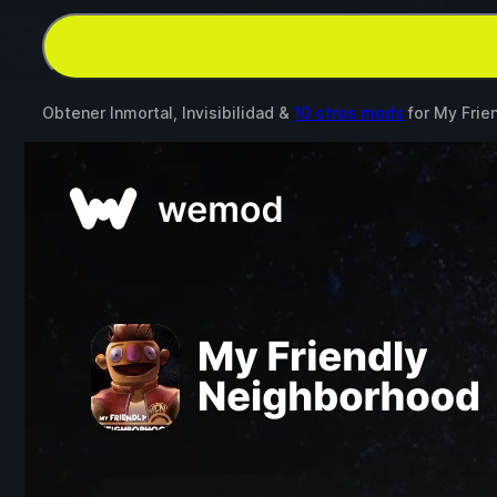
Obtener Inmortal, Invisibilidad &
10 otros mods
for
My Frie