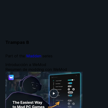
Trampas
8
Part of the
Madden
series
Introducción a WeMod
Resumen de modding con WeMod