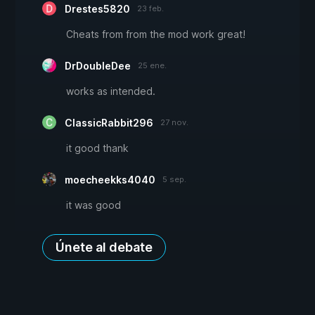
Drestes5820
23 feb.
Cheats from from the mod work great!
DrDoubleDee
25 ene.
works as intended.
ClassicRabbit296
27 nov.
it good thank
moecheekks4040
5 sep.
it was good
Únete al debate