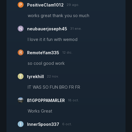
PositiveClam1012
29 ago.
works great thank you so much
neubauerjoseph45
31 ene.
I love it it fun with wemod
RemoteYam335
12 dic.
so cool good work
tyrekhill
22 nov.
IT WAS SO FUN BRO FR FR
B1GP0PPAMARLER
18 oct.
Works Great
InnerSpoon337
6 oct.