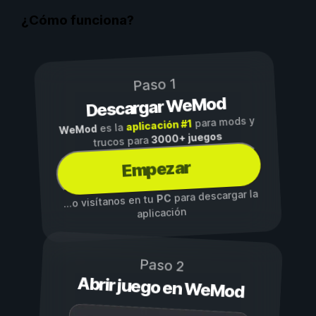
¿Cómo funciona?
Paso 1
Descargar WeMod
para mods y
aplicación #1
es la
WeMod
3000+ juegos
trucos para
Empezar
para descargar la
PC
...o visítanos en tu
aplicación
Paso 2
Abrir juego en WeMod