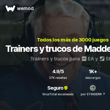
wemod
Todos los más de 3000 juegos
Trainers y trucos de Madd
Trainers y trucos para
EA
y
S
4.9/5
1K+
37K reseñas
descargas
Seguro
VirusTotal escaneado
por STiNGERR ↗