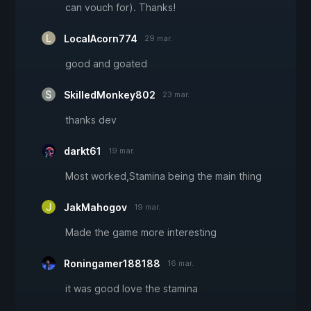
can vouch for). Thanks!
LocalAcorn774
29 mar.
good and goated
SkilledMonkey802
23 mar.
thanks dev
darkt61
19 mar.
Most worked,Stamina being the main thing
JakMahogov
19 mar.
Made the game more interesting
Roningamer188188
16 mar.
it was good love the stamina