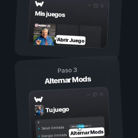
Mis juegos
Abrir Juego
Paso 3
Alternar Mods
Tu juego
Activado
Desactivado
Salud ilimitada
Alternar Mods
Energía ilimitada