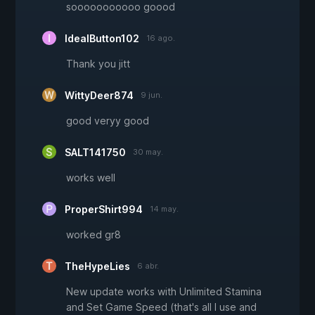
sooooooooooo goood
IdealButton102
16 ago.
Thank you jitt
WittyDeer874
9 jun.
good veryy good
SALT141750
30 may.
works well
ProperShirt994
14 may.
worked gr8
TheHypeLies
6 abr.
New update works with Unlimited Stamina
and Set Game Speed (that's all I use and