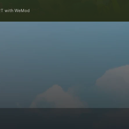
RT
with
WeMod