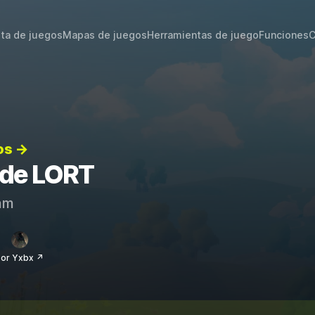
sta de juegos
Mapas de juegos
Herramientas de juego
Funciones
C
os →
s de LORT
am
or Yxbx ↗