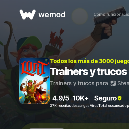
wemod
Cómo funciona
Li
Todos los más de 3000 jueg
Trainers y truco
Trainers y trucos para
Ste
4.9/5
10K+
Seguro
37K reseñas
descargas
VirusTotal escaneado
p