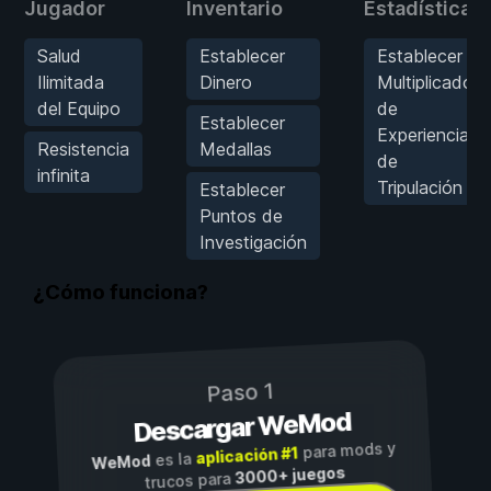
Jugador
Inventario
Estadísticas
Salud
Establecer
Establecer
Ilimitada
Dinero
Multiplicador
del Equipo
de
Establecer
Experiencia
Resistencia
Medallas
de
infinita
Tripulación
Establecer
Puntos de
Investigación
¿Cómo funciona?
Paso 1
Descargar WeMod
para mods y
aplicación #1
es la
WeMod
3000+ juegos
trucos para