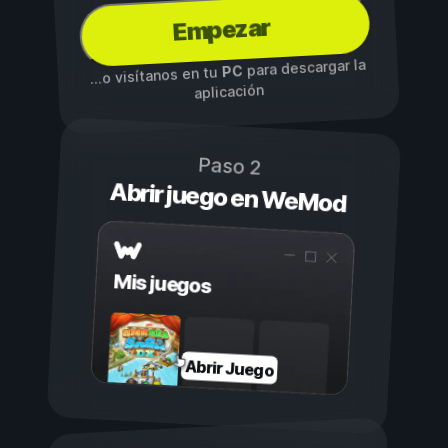
Empezar
para descargar la
PC
...o visítanos en tu
aplicación
Paso 2
Abrir juego en WeMod
Mis juegos
Abrir Juego