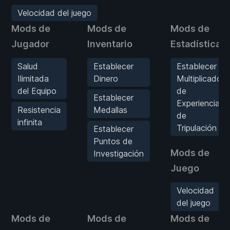
Velocidad del juego
Mods de
Mods de
Mods de
Jugador
Inventario
Estadísticas
Salud
Establecer
Establecer
Ilimitada
Dinero
Multiplicador
del Equipo
de
Establecer
Experiencia
Resistencia
Medallas
de
infinita
Tripulación
Establecer
Puntos de
Mods de
Investigación
Juego
Velocidad
del juego
Mods de
Mods de
Mods de