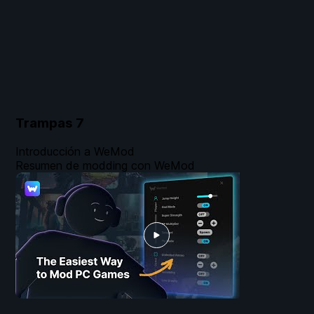
Trampas
7
Introducción a WeMod
Resumen de modding con WeMod