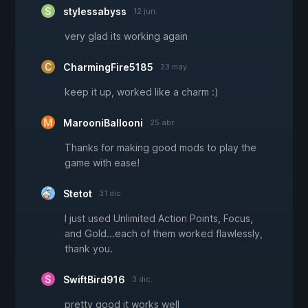
stylessabyss
12 jun.
very glad its working again
CharmingFire5185
23 may.
keep it up, worked like a charm :)
MarooniBallooni
25 abr.
Thanks for making good mods to play the
game with ease!
Stetot
31 dic.
I just used Unlimited Action Points, Focus,
and Gold...each of them worked flawlessly,
thank you.
SwiftBird916
3 dic.
pretty good it works well