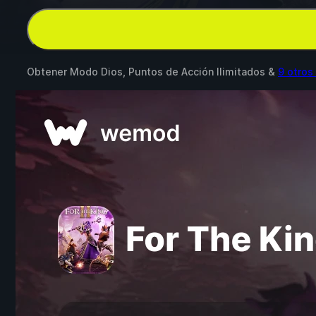
Obtener Modo Dios, Puntos de Acción Ilimitados &
9 otro