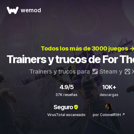
wemod
Todos los más de 3000 juegos 
Trainers y trucos de For The
Trainers y trucos para
Steam
y
X
4.9/5
10K+
37K reseñas
descargas
Seguro
VirusTotal escaneado
por ColonelRVH ↗