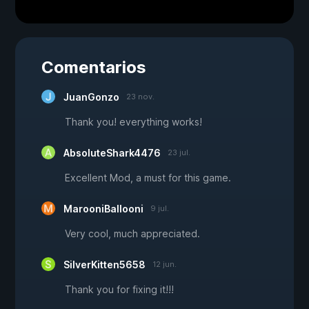
Comentarios
JuanGonzo
23 nov.
Thank you! everything works!
AbsoluteShark4476
23 jul.
Excellent Mod, a must for this game.
MarooniBallooni
9 jul.
Very cool, much appreciated.
SilverKitten5658
12 jun.
Thank you for fixing it!!!