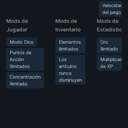
Velocidad
del juego
Mods de
Mods de
Mods de
Jugador
Inventario
Estadísticas
Modo Dios
Elementos
Oro
ilimitados
Ilimitado
Puntos de
Acción
Los
Multiplicador
Ilimitados
artículos
de XP
nunca
Concentración
disminuyen
Ilimitada