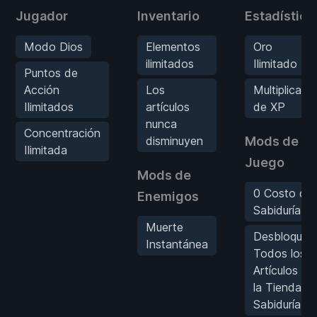
Jugador
Inventario
Estadística
Modo Dios
Elementos
Oro
ilimitados
Ilimitado
Puntos de
Acción
Los
Multiplicado
Ilimitados
artículos
de XP
nunca
Concentración
disminuyen
Mods de
Ilimitada
Juego
Mods de
0 Costo de
Enemigos
Sabiduría
Muerte
Desbloquea
Instantánea
Todos los
Artículos de
la Tienda d
Sabiduría