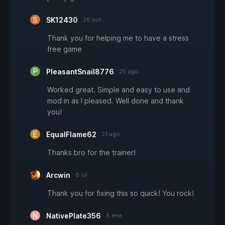
SK12430
26 oct.
Thank you for helping me to have a stress
free game
PleasantSnail8776
25 ago.
Worked great. Simple and easy to use and
mod in as I pleased. Well done and thank
you!
EqualFlame62
21 ago.
Thanks bro for the trainer!
Arcwin
6 jul.
Thank you for fixing this so quick! You rock!
NativePlate356
8 ene.