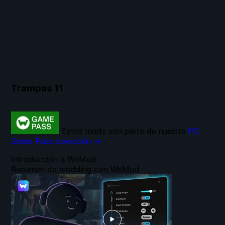
Trampas
11
Estos mods son parte de nuestra
PC
Game Pass colección →
.
Introducción a WeMod
Resumen de modding con WeMod