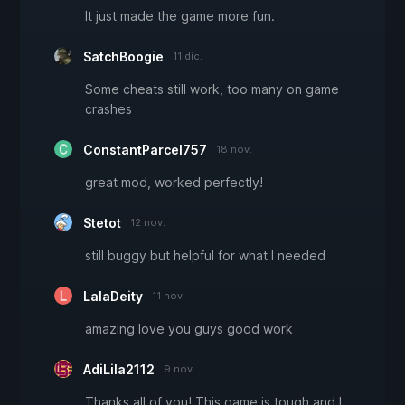
It just made the game more fun.
SatchBoogie
11 dic.
Some cheats still work, too many on game
crashes
ConstantParcel757
18 nov.
great mod, worked perfectly!
Stetot
12 nov.
still buggy but helpful for what I needed
LalaDeity
11 nov.
amazing love you guys good work
AdiLila2112
9 nov.
Thanks all of you! This game is tough and I