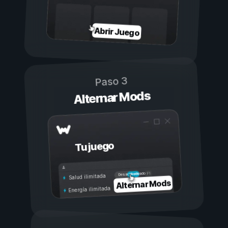
Abrir Juego
Paso 3
Alternar Mods
Tu juego
Activado
Desactivado
Salud ilimitada
Alternar Mods
Energía ilimitada