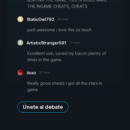
THE INGAME CHEATS, CHEATS
StaticOwl792
20 mar.
justt awesome i love this so much
ArtisticStranger591
31 ene.
Excellent use, saved my bacon plenty of
times in the game.
iluxz
27 ene.
Really good cheats i got all the stars in
game
Únete al debate