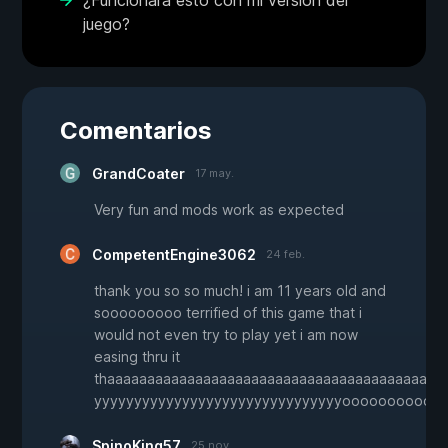
¿Funcionará esto con mi versión del
juego?
Comentarios
GrandCoater
17 may.
Very fun and mods work as expected
CompetentEngine3062
24 feb.
thank you so so much! i am 11 years old and
sooooooooo terrified of this game that i
would not even try to play yet i am now
easing thru it
thaaaaaaaaaaaaaaaaaaaaaaaaaaaaaaaaaaaaaaaaan
yyyyyyyyyyyyyyyyyyyyyyyyyyyyyyyoooooooooo
SpinoKing57
25 nov.