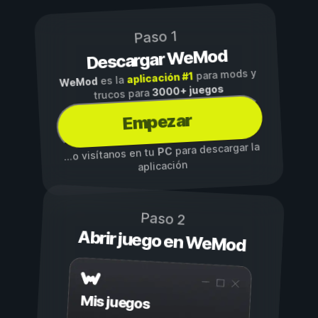
Paso 1
Descargar WeMod
para mods y
aplicación #1
es la
WeMod
3000+ juegos
trucos para
Empezar
para descargar la
PC
...o visítanos en tu
aplicación
Paso 2
Abrir juego en WeMod
Mis juegos