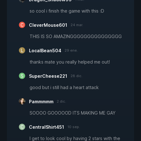
so cool i finish the game with this :D
CleverMouse601
24 mar.
THIS IS SO AMAZINGGGGGGGGGGGGGGG
LocalBean504
29 ene.
thanks mate you really helped me out!
SuperCheese221
28 dic.
good but i still had a heart attack
Pammmmm
2 dic.
SOOOO GOOOOOD ITS MAKING ME GAY
CentralShirt451
10 sep.
I get to look cool by having 2 stars with the