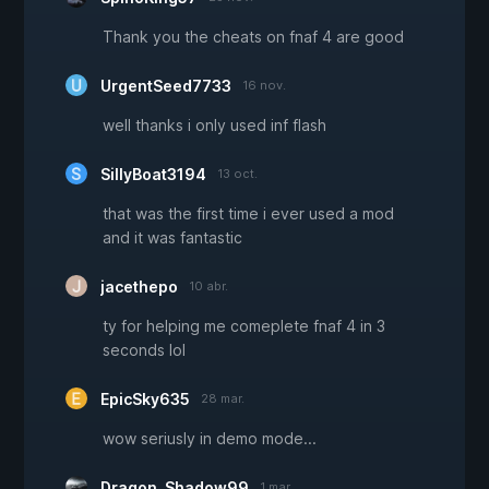
Thank you the cheats on fnaf 4 are good
UrgentSeed7733
16 nov.
well thanks i only used inf flash
SillyBoat3194
13 oct.
that was the first time i ever used a mod
and it was fantastic
jacethepo
10 abr.
ty for helping me comeplete fnaf 4 in 3
seconds lol
EpicSky635
28 mar.
wow seriusly in demo mode...
Dragon_Shadow99
1 mar.