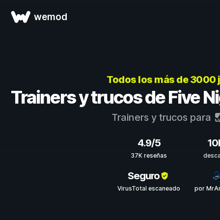
wemod
Todos los más de 3000 
Trainers y trucos de Five N
Trainers y trucos para
4.9/5
10
37K reseñas
desc
Seguro
VirusTotal escaneado
por MrA