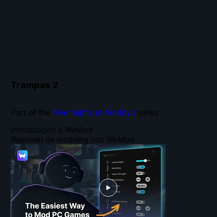
Trampas
2
Part of the
Five Nights at Freddy's
series
Introducción a WeMod
Resumen de modding con WeMod