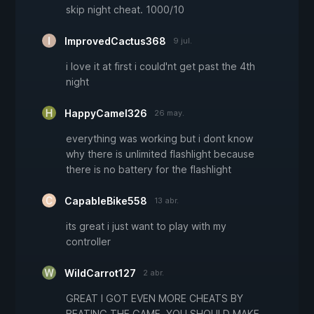
skip night cheat. 1000/10
ImprovedCactus368
9 jul.
i love it at first i could'nt get past the 4th
night
HappyCamel326
26 may.
everything was working but i dont know
why there is unlimited flashlight because
there is no battery for the flashlight
CapableBike558
13 abr.
its great i just want to play with my
controller
WildCarrot127
2 abr.
GREAT I GOT EVEN MORE CHEATS BY
BEATING THE GAME, YOU SHOULD MAKE