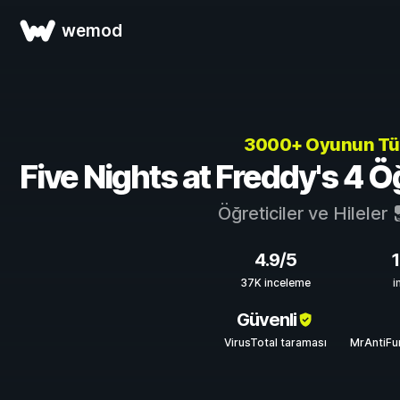
wemod
3000+ Oyunun T
Five Nights at Freddy's 4 Öğr
Öğreticiler ve Hileler
4.9/5
37K inceleme
i
Güvenli
VirusTotal taraması
MrAntiFu