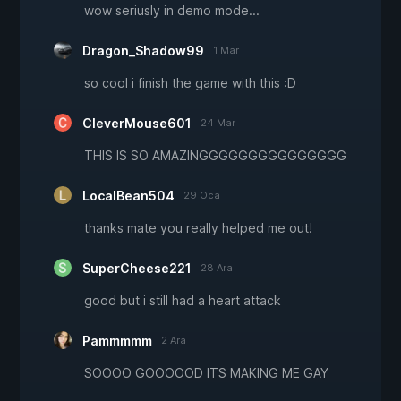
wow seriusly in demo mode...
Dragon_Shadow99
1 Mar
so cool i finish the game with this :D
CleverMouse601
24 Mar
THIS IS SO AMAZINGGGGGGGGGGGGGGG
LocalBean504
29 Oca
thanks mate you really helped me out!
SuperCheese221
28 Ara
good but i still had a heart attack
Pammmmm
2 Ara
SOOOO GOOOOOD ITS MAKING ME GAY