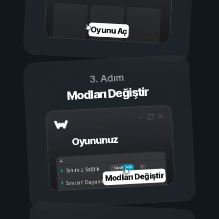
Oyunu Aç
3. Adım
Modları Değiştir
Oyununuz
Açık
Kapalı
Sınırsız Sağlık
Modları Değiştir
Sınırsız Dayanıklılık