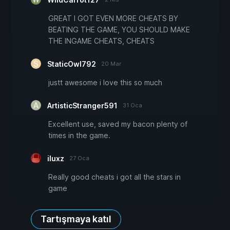
GREAT I GOT EVEN MORE CHEATS BY
BEATING THE GAME, YOU SHOULD MAKE
THE INGAME CHEATS, CHEATS
StaticOwl792
20 Mar
justt awesome i love this so much
ArtisticStranger591
31 Oca
Excellent use, saved my bacon plenty of
times in the game.
iluxz
27 Oca
Really good cheats i got all the stars in
game
Tartışmaya katıl