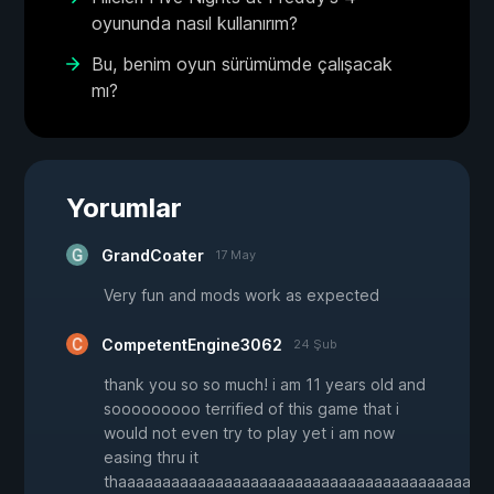
oyununda nasıl kullanırım?
Bu, benim oyun sürümümde çalışacak
mı?
Yorumlar
GrandCoater
17 May
Very fun and mods work as expected
CompetentEngine3062
24 Şub
thank you so so much! i am 11 years old and
sooooooooo terrified of this game that i
would not even try to play yet i am now
easing thru it
thaaaaaaaaaaaaaaaaaaaaaaaaaaaaaaaaaaaaaaaaan