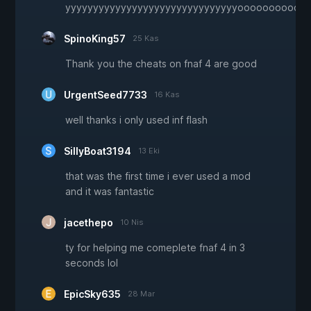
yyyyyyyyyyyyyyyyyyyyyyyyyyyyyyyoooooooooo
SpinoKing57
25 Kas
Thank you the cheats on fnaf 4 are good
UrgentSeed7733
16 Kas
well thanks i only used inf flash
SillyBoat3194
13 Eki
that was the first time i ever used a mod
and it was fantastic
jacethepo
10 Nis
ty for helping me comeplete fnaf 4 in 3
seconds lol
EpicSky635
28 Mar