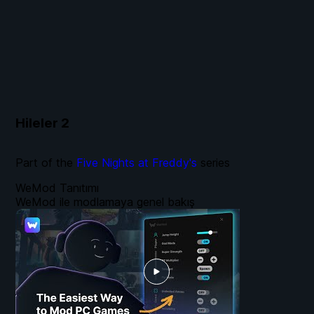
Hileler
2
Part of the
Five Nights at Freddy's
series
WeMod Tanıtımı
WeMod ile modlamaya genel bakış