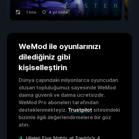
1 hile
4 yıl önce
WeMod ile oyunlarınızı
dilediğiniz gibi
kişiselleştirin
Dünya çapındaki milyonlarca oyuncudan
oluşan topluluğumuz sayesinde WeMod
daima güvenli ve daima ücretsizdir.
WeMod Pro aboneleri tarafından
desteklenmekteyiz.
Trustpilot
sitesindeki
bizimle ilgili değerlendirmelere bir göz
atın.
Hileleri Five Nights at Freddy's 4