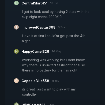
CentralShirt451
10 Eyl
I get to look cool by having 2 stars with the
skip night cheat. 1000/10
ImprovedCactus368
9 Tem
i love it at first i could'nt get past the 4th
night
HappyCamel326
26 May
everything was working but i dont know
why there is unlimited flashlight because
there is no battery for the flashlight
CapableBike558
13 Nis
its great i just want to play with my
controller
WildCarrot127
2 Nis