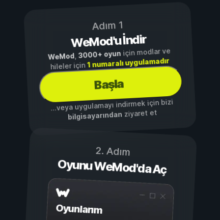
Adım 1
WeMod'u İndir
için modlar ve
3000+ oyun
,
WeMod
1 numaralı uygulamadır
hileler için
Başla
...veya uygulamayı indirmek için bizi
ziyaret et
bilgisayarından
2. Adım
Oyunu WeMod'da Aç
Oyunlarım