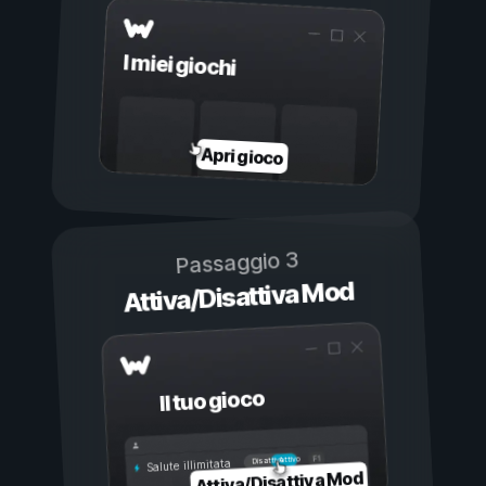
I miei giochi
Apri gioco
Passaggio 3
Attiva/Disattiva Mod
Il tuo gioco
Attivo
Disattivo
Salute illimitata
Attiva/Disattiva Mod