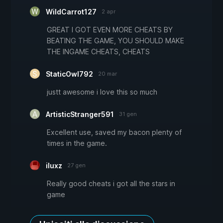
WildCarrot127
2 apr
GREAT I GOT EVEN MORE CHEATS BY
BEATING THE GAME, YOU SHOULD MAKE
THE INGAME CHEATS, CHEATS
StaticOwl792
20 mar
justt awesome i love this so much
ArtisticStranger591
31 gen
Excellent use, saved my bacon plenty of
times in the game.
iluxz
27 gen
Really good cheats i got all the stars in
game