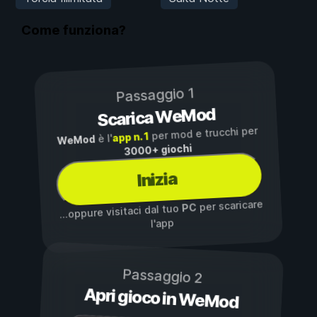
Come funziona?
Passaggio 1
Scarica WeMod
per mod e trucchi per
app n. 1
è l'
WeMod
3000+ giochi
Inizia
per scaricare
PC
...oppure visitaci dal tuo
l'app
Passaggio 2
Apri gioco in WeMod