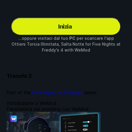
Inizia
...oppure visitaci dal tuo
PC
per scaricare l'app
Ottieni Torcia Illimitata, Salta Notte for
Five Nights at
Freddy's 4
with
WeMod
Trucchi
2
Part of the
Five Nights at Freddy's
series
Introduzione a WeMod
Panoramica del modding con WeMod