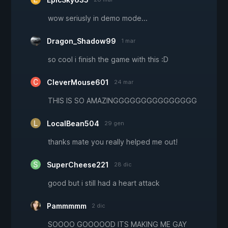
wow seriusly in demo mode...
Dragon_Shadow99
1 mar
so cool i finish the game with this :D
CleverMouse601
24 mar
THIS IS SO AMAZINGGGGGGGGGGGGGGG
LocalBean504
29 gen
thanks mate you really helped me out!
SuperCheese221
28 dic
good but i still had a heart attack
Pammmmm
2 dic
SOOOO GOOOOOD ITS MAKING ME GAY