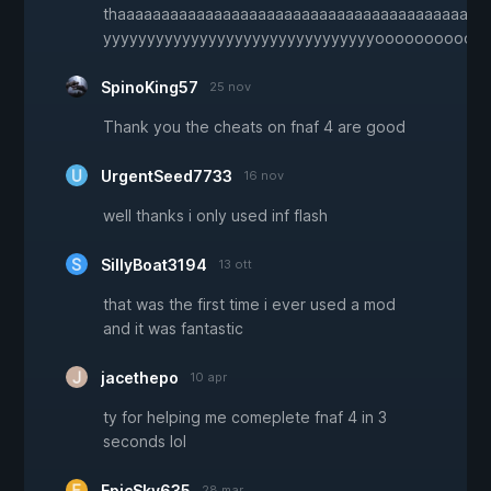
thaaaaaaaaaaaaaaaaaaaaaaaaaaaaaaaaaaaaaaaaan
yyyyyyyyyyyyyyyyyyyyyyyyyyyyyyyoooooooooo
SpinoKing57
25 nov
Thank you the cheats on fnaf 4 are good
UrgentSeed7733
16 nov
well thanks i only used inf flash
SillyBoat3194
13 ott
that was the first time i ever used a mod
and it was fantastic
jacethepo
10 apr
ty for helping me comeplete fnaf 4 in 3
seconds lol
EpicSky635
28 mar