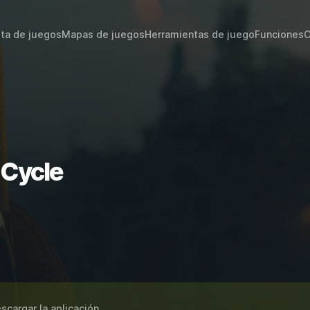
sta de juegos
Mapas de juegos
Herramientas de juego
Funciones
C
 Cycle
scargar la aplicación