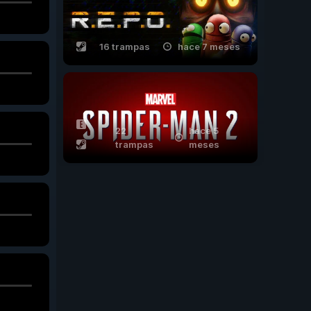
16 trampas
hace 7 meses
22
hace 5
trampas
meses