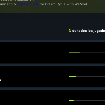
ilimitado &
7 otros mods
for
Dream Cycle
with
WeMod
%
de todos los jugad
s