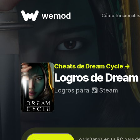
wemod
Cómo funciona
Li
Cheats de Dream Cycle →
Logros de Dream
Logros para
Steam
...o visítanos en tu
PC
para de