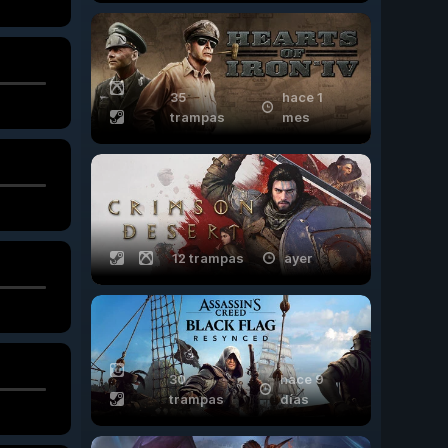
35
hace 1
trampas
mes
12 trampas
ayer
30
hace 9
trampas
días