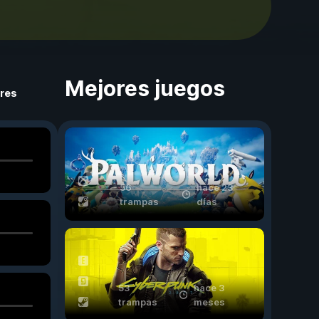
Mejores juegos
ores
56
hace 23
trampas
días
53
hace 3
trampas
meses