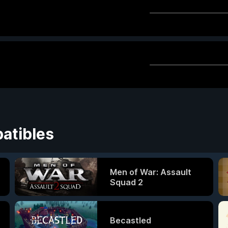
atibles
Men of War: Assault
Squad 2
Becastled