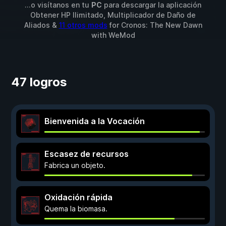
...o visítanos en tu
PC
para descargar la aplicación
Obtener HP Ilimitado, Multiplicador de Daño de
Aliados &
11 otros mods
for
Cronos: The New Dawn
with
WeMod
47 logros
Bienvenida a la Vocación
Escasez de recursos
Fabrica un objeto.
Oxidación rápida
Quema la biomasa.