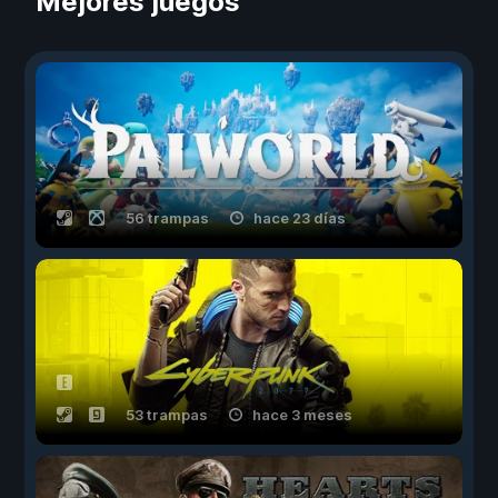
Mejores juegos
56 trampas
hace 23 días
53 trampas
hace 3 meses