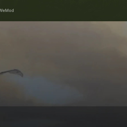
WeMod