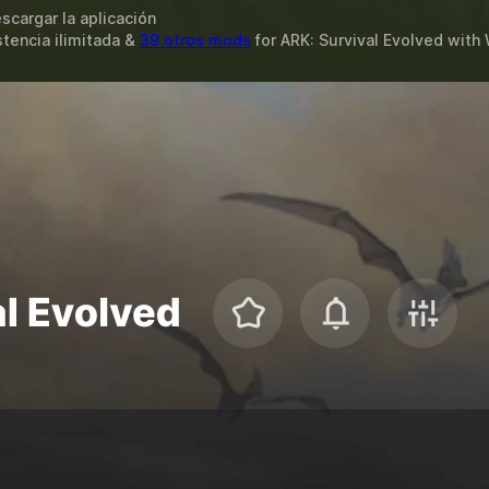
scargar la aplicación
stencia ilimitada &
39 otros mods
for
ARK: Survival Evolved
with