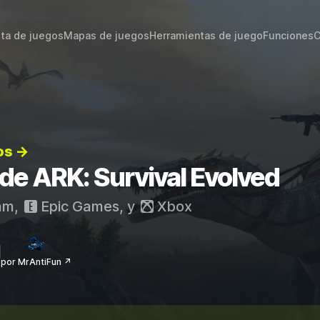
sta de juegos
Mapas de juegos
Herramientas de juego
Funciones
C
os →
 de ARK: Survival Evolved
am
,
Epic Games
, y
Xbox
por MrAntiFun ↗