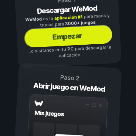
Paso 1
Descargar WeMod
para mods y
aplicación #1
es la
WeMod
3000+ juegos
trucos para
Empezar
para descargar la
PC
...o visítanos en tu
aplicación
Paso 2
Abrir juego en WeMod
Mis juegos