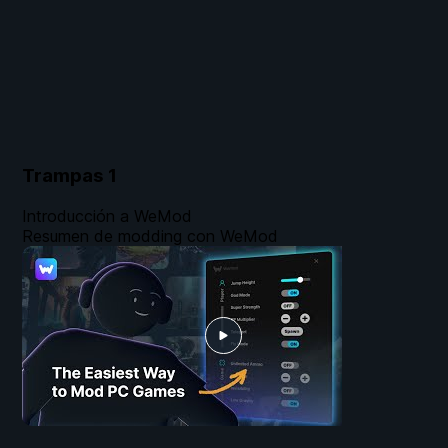
Trampas
1
Introducción a WeMod
Resumen de modding con WeMod