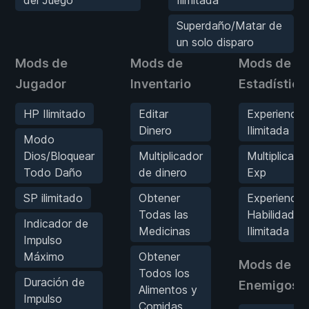
del Juego
Ilimitada
Superdaño/Matar de
un solo disparo
Mods de
Mods de
Mods de
Jugador
Inventario
Estadística
HP Ilimitado
Editar
Experiencia
Dinero
Ilimitada
Modo
Dios/Bloquear
Multiplicador
Multiplicado
Todo Daño
de dinero
Exp
SP ilimitado
Obtener
Experiencia
Todas las
Habilidad
Indicador de
Medicinas
Ilimitada
Impulso
Máximo
Obtener
Mods de
Todos los
Duración de
Enemigos
Alimentos y
Impulso
Comidas