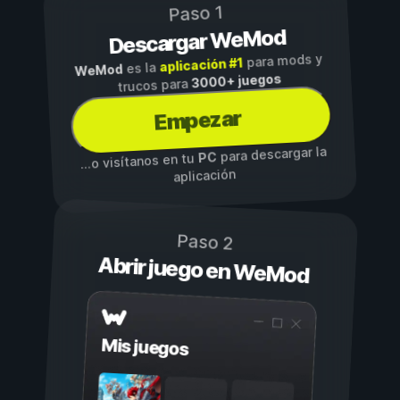
Paso 1
Descargar WeMod
para mods y
aplicación #1
es la
WeMod
3000+ juegos
trucos para
Empezar
para descargar la
PC
...o visítanos en tu
aplicación
Paso 2
Abrir juego en WeMod
Mis juegos