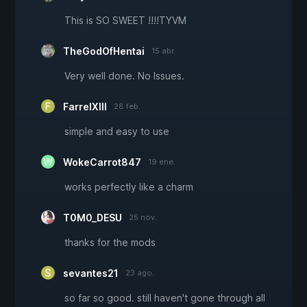
This is SO SWEET !!!!TYVM
TheGodOfHentai
15 abr.
Very well done. No Issues.
FarrelXIII
28 feb.
simple and easy to use
WokeCarrot847
19 ene.
works perfectly like a charm
T0M0_DESU
25 nov.
thanks for the mods
sevantes21
23 ago.
so far so good. still haven't gone through all