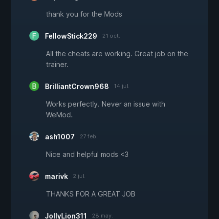
thank you for the Mods
FellowStick229
21 oct.
All the cheats are working. Great job on the
trainer.
BrilliantCrown968
14 jul.
Works perfectly. Never an issue with
WeMod.
ash1007
27 feb.
Nice and helpful mods <3
marivk
2 jul.
THANKS FOR A GREAT JOB
JollyLion311
28 may.