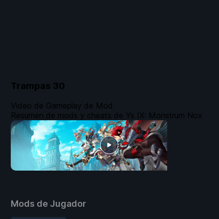
Trampas
30
Video de Gameplay de Mod
Resumen de mods y cheats de Ys IX: Monstrum Nox
Mods de Jugador