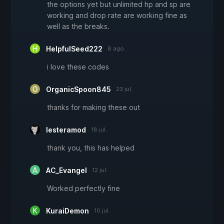
the options yet but unlimited hp and sp are
working and drop rate are working fine as
well as the breaks.
HelpfulSeed222
8 ago.
i love these codes
OrganicSpoon845
23 jul.
thanks for making these out
lesteramod
18 jul.
thank you, this has helped
AC_Evangel
12 jul.
Worked perfectly fine
KuraiDemon
10 jul.