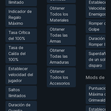
Ilimitado
Establecer
Obtener
Velocidad d
Indicador de
Todos los
Enemigos
Regalo
Materiales
Máximo
Romper de 
Obtener
Golpe
Tasa Crítica
Todas las
del 100%
Duración de
Armas
Romper Ilim
Tasa de
Obtener
Caída del
Superdaño/
Todas las
100%
de un solo
Armaduras
disparo
Establecer
Obtener
velocidad del
Todos los
Mods de J
jugador
Accesorios
Puntuación
Saltos
Máxima de
Ilimitados
Grimwald N
Duración de
Establecer
Guardia