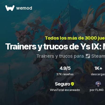
wemod
Todos los más de 3000 ju
Trainers y trucos de Ys IX
Trainers y trucos para
Stea
4.9/5
1K+
37K reseñas
descarga
Seguro
VirusTotal escaneado
por FLiNG