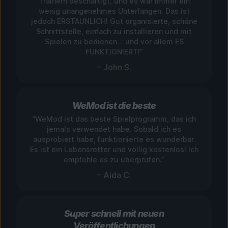
Trainern beschäftigt, und es war immer ein
wenig unangenehmes Unterfangen. Das ist
jedoch ERSTAUNLICH! Gut organisierte, schöne
Schnittstelle, einfach zu installieren und mit
Spielen zu bedienen... und vor allem ES
FUNKTIONIERT!”
– John S.
WeMod ist die beste
“WeMod ist das beste Spielprogramm, das ich
jemals verwendet habe. Sobald ich es
ausprobiert habe, funktionierte es wunderbar.
Es ist ein Lebensretter und völlig kostenlos! Ich
empfehle es zu überprüfen.”
– Aida C.
Super schnell mit neuen
Veröffentlichungen