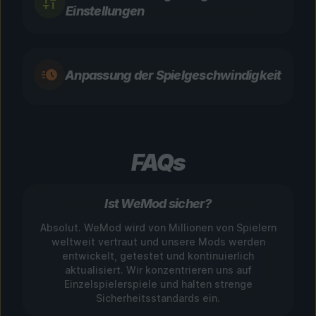
Einstellungen
Anpassung der Spielgeschwindigkeit
FAQs
Ist WeMod sicher?
Absolut. WeMod wird von Millionen von Spielern
weltweit vertraut und unsere Mods werden
entwickelt, getestet und kontinuierlich
aktualisiert. Wir konzentrieren uns auf
Einzelspielerspiele und halten strenge
Sicherheitsstandards ein.