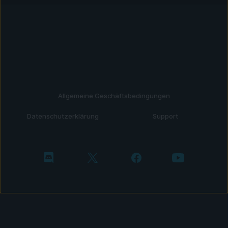
Allgemeine Geschäftsbedingungen
Datenschutzerklärung
Support