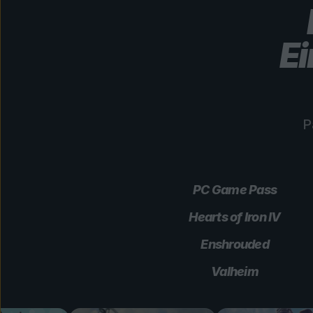
Ei
P
PC Game Pass
Hearts of Iron IV
Enshrouded
Valheim