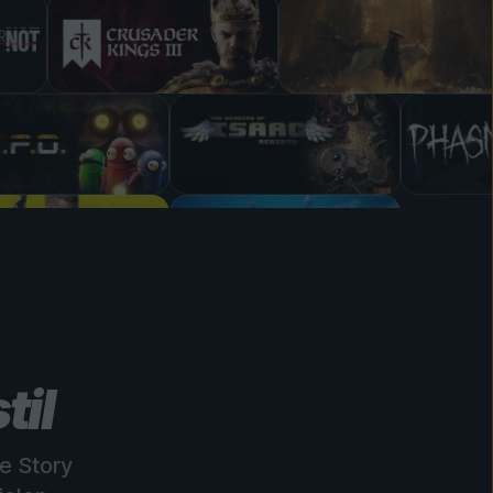
til
e Story