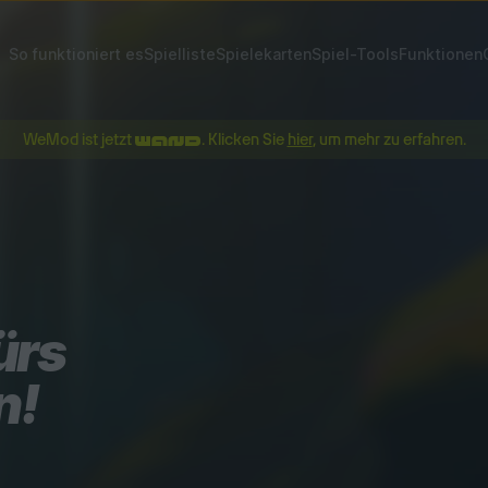
So funktioniert es
Spielliste
Spielekarten
Spiel-Tools
Funktionen
WeMod ist jetzt
. Klicken Sie
hier
, um mehr zu erfahren.
ürs
n!