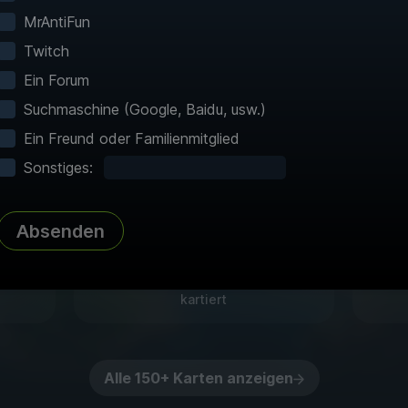
interaktiven Karten machen die Erkundung müh
MrAntiFun
igem Schnellreisen und detaillierter Kartierung 
Twitch
Spiele!
Ein Forum
Suchmaschine (Google, Baidu, usw.)
Ein Freund oder Familienmitglied
Sonstiges:
Absenden
Komplettes Atlas
n Ort
Jeder interessante Punkt, jedes
Te
Sammlerstück und jedes Geheimnis
Sp
kartiert
Alle 150+ Karten anzeigen