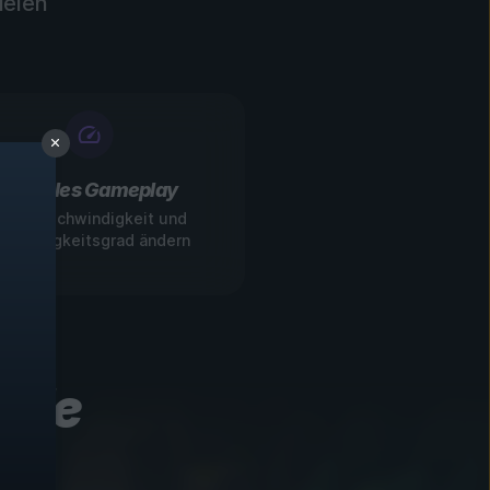
ielen
Flexibles Gameplay
pielgeschwindigkeit und
chwierigkeitsgrad ändern
iele