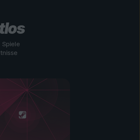
tlos
 Spiele
tnisse