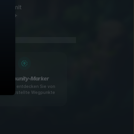
elos mit
für 60+
Community-Marker
ilen und entdecken Sie von
ielern erstellte Wegpunkte