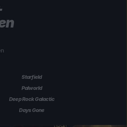
+
len
en
Starfield
Palworld
Deep Rock Galactic
Days Gone