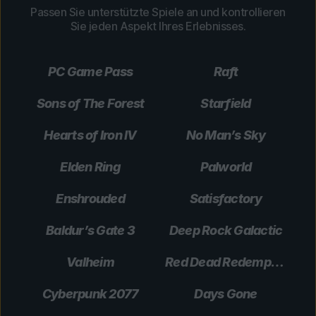
Passen Sie unterstützte Spiele an und kontrollieren
Sie jeden Aspekt Ihres Erlebnisses.
PC Game Pass
Raft
Sons of The Forest
Starfield
Hearts of Iron IV
No Man’s Sky
Elden Ring
Palworld
Enshrouded
Satisfactory
Baldur’s Gate 3
Deep Rock Galactic
Valheim
Red Dead Redemption 2
Cyberpunk 2077
Days Gone