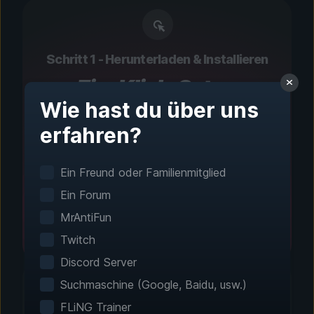
Schritt 1 - Herunterladen & Installieren
Ein-Klick-Setup
Wie hast du über uns
Intelligente Spiel-Erkennung findet Ihre
erfahren?
installierten Spiele automatisch. Keine
manuelle Konfiguration erforderlich.
Ein Freund oder Familienmitglied
Ein Forum
MrAntiFun
Twitch
Discord Server
Suchmaschine (Google, Baidu, usw.)
FLiNG Trainer