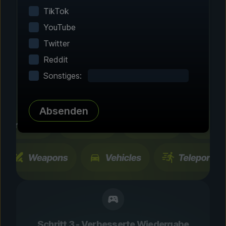
Schritt 2 - Wählen Sie Ihre Funktionen
TikTok
Personalisieren Sie Ihr
YouTube
Erlebnis
Twitter
Reddit
Durchsuchen Sie Hunderte von community-
Sonstiges:
getesteten Verbesserungen und Funktionen.
Alle Änderungen sind vorübergehend und
können sofort umgeschaltet werden.
Absenden
Schritt 3 - Verbesserte Wiedergabe