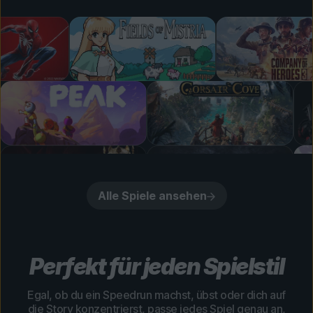
Alle Spiele ansehen
Perfekt für jeden Spielstil
Egal, ob du ein Speedrun machst, übst oder dich auf
die Story konzentrierst, passe jedes Spiel genau an,