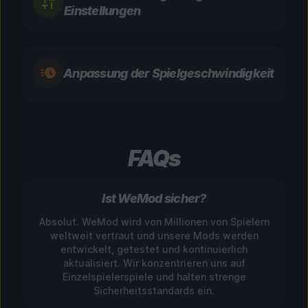
Einstellungen
Anpassung der Spielgeschwindigkeit
FAQs
Ist WeMod sicher?
Absolut. WeMod wird von Millionen von Spielern
weltweit vertraut und unsere Mods werden
entwickelt, getestet und kontinuierlich
aktualisiert. Wir konzentrieren uns auf
Einzelspielerspiele und halten strenge
Sicherheitsstandards ein.