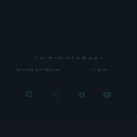
Allgemeine Geschäftsbedingungen
Datenschutzerklärung
Support