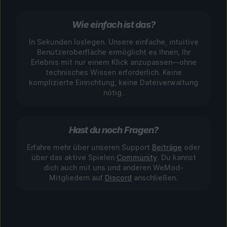
Wie einfach ist das?
In Sekunden loslegen. Unsere einfache, intuitive
Benutzeroberfläche ermöglicht es Ihnen, Ihr
Erlebnis mit nur einem Klick anzupassen—ohne
technisches Wissen erforderlich. Keine
komplizierte Einrichtung, keine Dateiverwaltung
nötig.
Hast du noch Fragen?
Erfahre mehr über unseren Support
Beiträge
oder
über das aktive Spielen
Community
. Du kannst
dich auch mit uns und anderen WeMod-
Mitgliedern auf
Discord
anschließen.