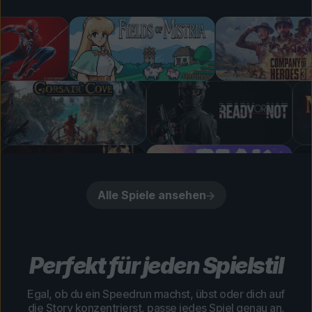
Alle Spiele ansehen
Perfekt für jeden Spielstil
Egal, ob du ein Speedrun machst, übst oder dich auf
die Story konzentrierst, passe jedes Spiel genau an,