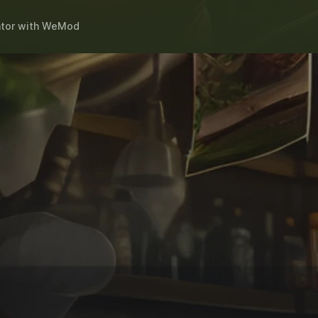
tor
with
WeMod