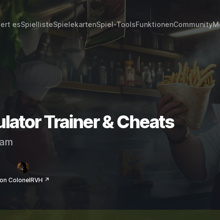
iert es
Spielliste
Spielekarten
Spiel-Tools
Funktionen
Community
M
ator Trainer & Cheats
eam
on ColonelRVH ↗