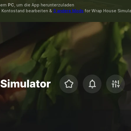
inem
PC
, um die App herunterzuladen
, Kontostand bearbeiten &
3 andere Mods
for
Wrap House Simula