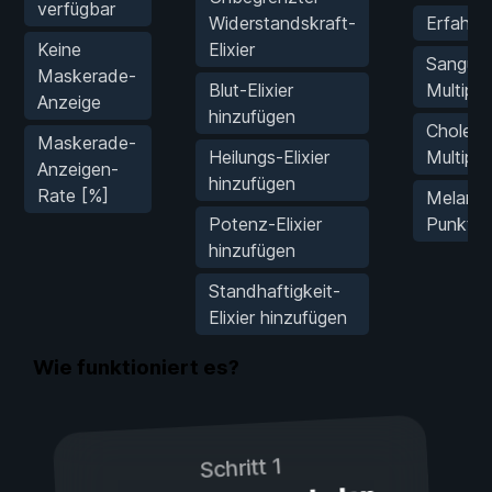
verfügbar
Widerstandskraft-
Erfahrun
Keine
Elixier
Sanguin
Maskerade-
Blut-Elixier
Multipli
Anzeige
hinzufügen
Choleri
Maskerade-
Heilungs-Elixier
Multipli
Anzeigen-
hinzufügen
Rate [%]
Melanch
Potenz-Elixier
Punkte M
hinzufügen
Standhaftigkeit-
Elixier hinzufügen
Wie funktioniert es?
Schritt 1