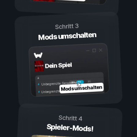
Schritt 3
Mods umschalten
Dein Spiel
Ein
Aus
Unbegrenzte Gesundheit
Mods umschalten
Unbegrenzte Ausdauer
Schritt 4
Spieler-Mods!