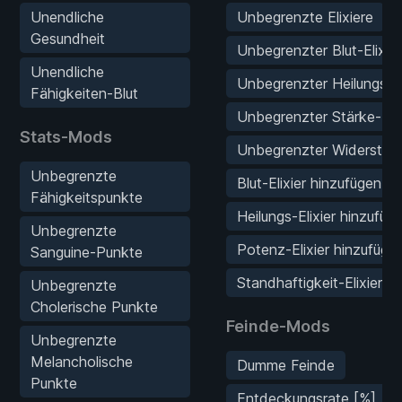
Unendliche
Unbegrenzte Elixiere
Gesundheit
Unbegrenzter Blut-Elixier
Unendliche
Unbegrenzter Heilungs-El
Fähigkeiten-Blut
Unbegrenzter Stärke-Elix
Stats-Mods
Unbegrenzter Widerstands
Unbegrenzte
Blut-Elixier hinzufügen
Fähigkeitspunkte
Heilungs-Elixier hinzufüg
Unbegrenzte
Potenz-Elixier hinzufüge
Sanguine-Punkte
Standhaftigkeit-Elixier h
Unbegrenzte
Cholerische Punkte
Feinde-Mods
Unbegrenzte
Melancholische
Dumme Feinde
Punkte
Entdeckungsrate [%]