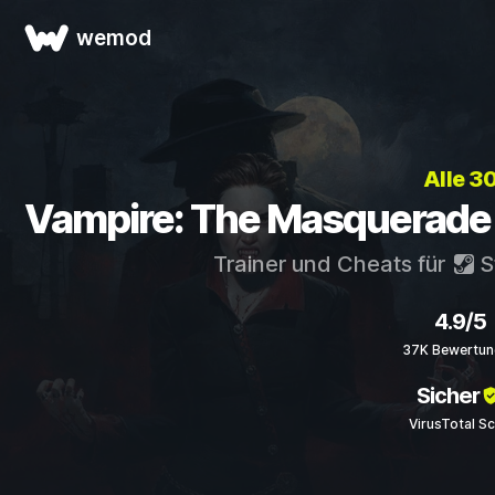
wemod
Alle 3
Vampire: The Masquerade -
Trainer und Cheats für
S
4.9/5
37K Bewertun
Sicher
VirusTotal S