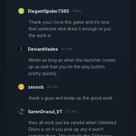
ElegantSpider7365
1 Nov
Thank you! i love this game and it's nice
that someone else liked it enough to put
the work in
DeviantHades
30 Okt
Works as long as when the launcher comes
up as well that you hit the play button
pretty quickly.
zenoxb
29 Okt
thank u guys and keep up the good work
SarenDracul_VT
27 Okt
they all work just be careful when Unlimited
Elixirs is on if you pick up any it won't
register them. This include the Telkinesis