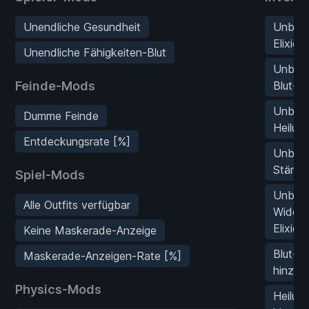
Unendliche Gesundheit
Unbeg
Elixiere
Unendliche Fähigkeiten-Blut
Unbegr
Feinde-Mods
Blut-Eli
Unbegr
Dumme Feinde
Heilung
Entdeckungsrate [%]
Unbegr
Stärke-
Spiel-Mods
Unbegr
Alle Outfits verfügbar
Widers
Elixier
Keine Maskerade-Anzeige
Blut-Eli
Maskerade-Anzeigen-Rate [%]
hinzuf
Physics-Mods
Heilung