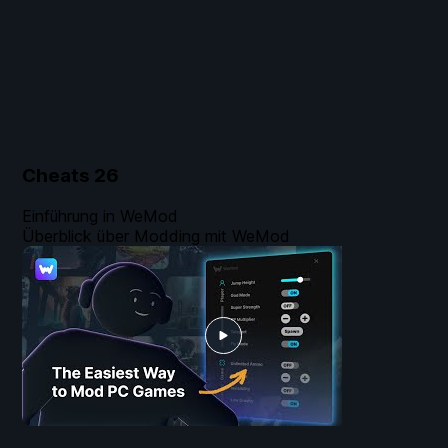
Cheats
26
Einführung in WeMod
Überblick über Modding mit WeMod