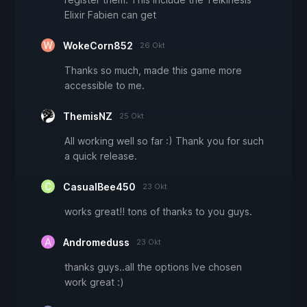
Elixir Fabien can get
WokeCorn852
26 Okt
Thanks so much, made this game more
accessible to me.
ThemisNZ
25 Okt
All working well so far :) Thank you for such
a quick release.
CasualBee450
23 Okt
works great!! tons of thanks to you guys.
Andromeduss
23 Okt
thanks guys..all the options Ive chosen
work great :)