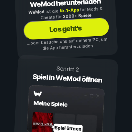
WeMod herunterladen
für Mods &
Nr. 1-App
ist die
WeMod
3000+ Spiele
Cheats für
Los geht's
, um
PC
...oder besuche uns auf deinem
die App herunterzuladen
Schritt 2
Spiel in WeMod öffnen
Meine Spiele
Spiel öffnen