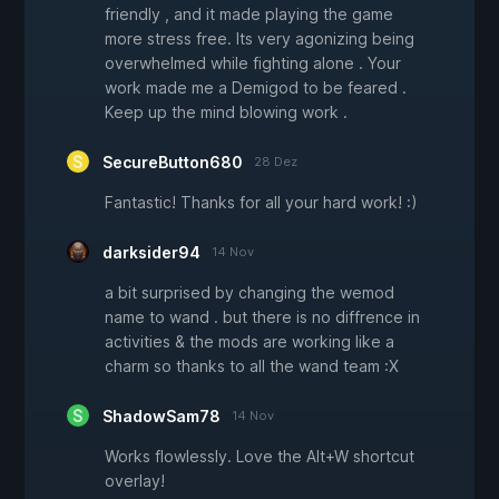
friendly , and it made playing the game
more stress free. Its very agonizing being
overwhelmed while fighting alone . Your
work made me a Demigod to be feared .
Keep up the mind blowing work .
SecureButton680
28 Dez
Fantastic! Thanks for all your hard work! :)
darksider94
14 Nov
a bit surprised by changing the wemod
name to wand . but there is no diffrence in
activities & the mods are working like a
charm so thanks to all the wand team :X
ShadowSam78
14 Nov
Works flowlessly. Love the Alt+W shortcut
overlay!