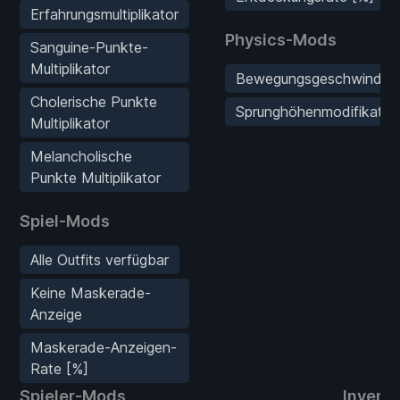
Erfahrungsmultiplikator
Physics-Mods
Sanguine-Punkte-
Multiplikator
Bewegungsgeschwindigkei
Cholerische Punkte
Sprunghöhenmodifikator
Multiplikator
Melancholische
Punkte Multiplikator
Spiel-Mods
Alle Outfits verfügbar
Keine Maskerade-
Anzeige
Maskerade-Anzeigen-
Rate [%]
Spieler-Mods
Invent