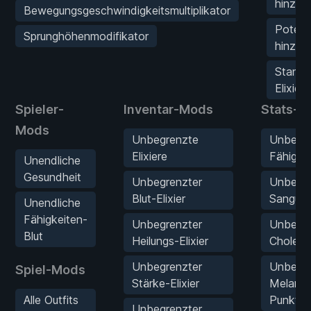
hinzuf
Bewegungsgeschwindigkeitsmultiplikator
Potenz-
Sprunghöhenmodifikator
hinzuf
Standh
Elixier
Spieler-
Inventar-Mods
Stats-
Mods
Unbegrenzte
Unbegr
Elixiere
Fähigke
Unendliche
Gesundheit
Unbegrenzter
Unbegr
Blut-Elixier
Sanguin
Unendliche
Fähigkeiten-
Unbegrenzter
Unbegr
Blut
Heilungs-Elixier
Choleri
Unbegrenzter
Unbegr
Spiel-Mods
Stärke-Elixier
Melanch
Alle Outfits
Punkte
Unbegrenzter