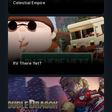
Celestial Empire
RV There Yet?