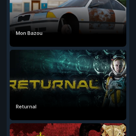
Mon Bazou
Returnal