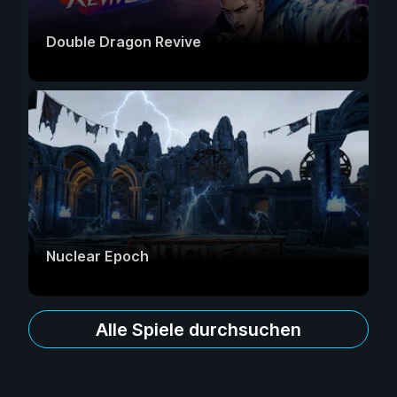
Double Dragon Revive
Nuclear Epoch
Alle Spiele durchsuchen