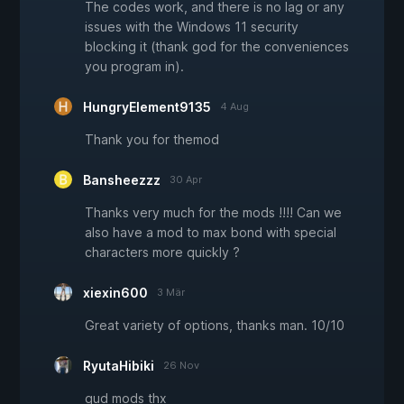
The codes work, and there is no lag or any
issues with the Windows 11 security
blocking it (thank god for the conveniences
you program in).
HungryElement9135
4 Aug
Thank you for themod
Bansheezzz
30 Apr
Thanks very much for the mods !!!! Can we
also have a mod to max bond with special
characters more quickly ?
xiexin600
3 Mär
Great variety of options, thanks man. 10/10
RyutaHibiki
26 Nov
gud mods thx