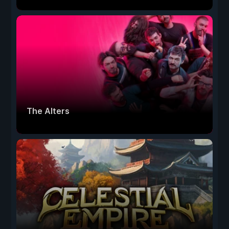
The Alters