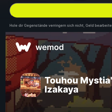
Hole dir Gegenstände verringern sich nicht, Geld bearbeit