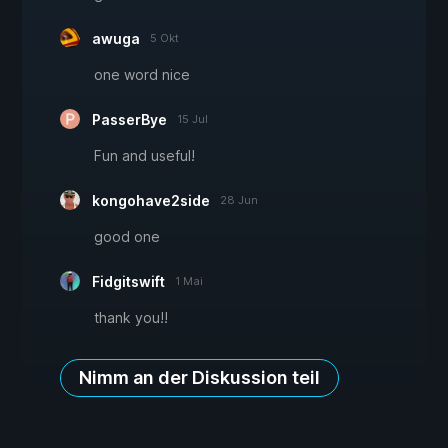
awuga
5 Okt
one word nice
PasserBye
15 Jul
Fun and useful!
kongohave2side
28 Jun
good one
Fidgitswift
1 Mai
thank you!!
Nimm an der Diskussion teil