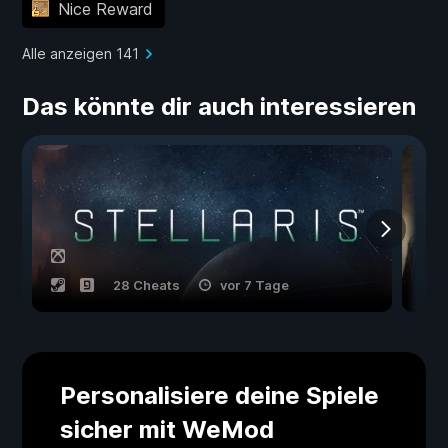
Nice Reward
Alle anzeigen 141
Das könnte dir auch interessieren
28 Cheats
vor 7 Tage
Personalisiere deine Spiele
sicher mit WeMod