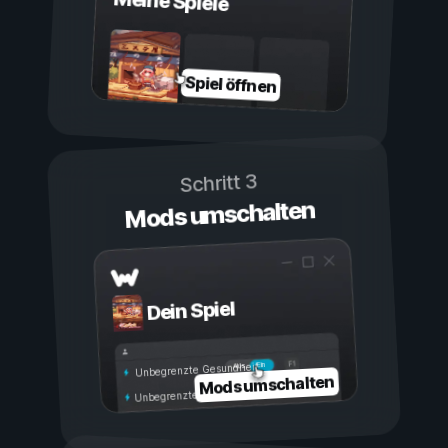
Meine Spiele
Spiel öffnen
Schritt 3
Mods umschalten
Dein Spiel
Ein
Aus
Unbegrenzte Gesundheit
Mods umschalten
Unbegrenzte Ausdauer