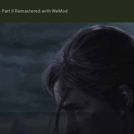
s Part II Remastered
with
WeMod