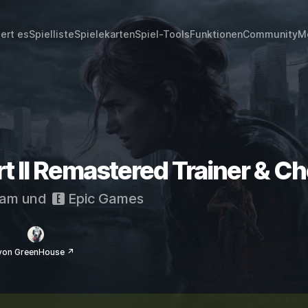
iert es
Spielliste
Spielekarten
Spiel-Tools
Funktionen
Community
M
rt II Remastered Trainer & C
eam
und
Epic Games
von GreenHouse ↗