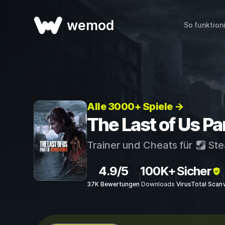
wemod
So funktion
Alle 3000+ Spiele →
The Last of Us Pa
Trainer und Cheats für
St
4.9/5
100K+
Sicher
37K Bewertungen
Downloads
VirusTotal Scan