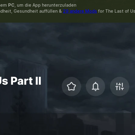
inem
PC
, um die App herunterzuladen
dheit, Gesundheit auffüllen &
29 andere Mods
for
The Last of U