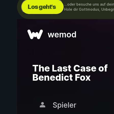
...oder besuche uns auf de
Los geht's
Hole dir Gottmodus, Unbeg