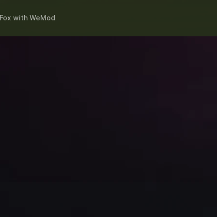
 Fox
with
WeMod