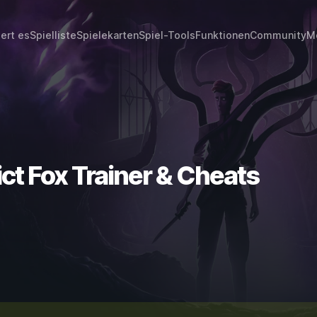
iert es
Spielliste
Spielekarten
Spiel-Tools
Funktionen
Community
M
ct Fox Trainer & Cheats