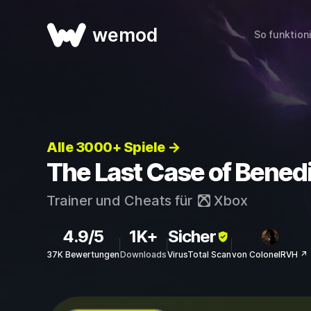
wemod
So funktion
Alle 3000+ Spiele →
The Last Case of Benedi
Trainer und Cheats für
Xbox
4.9/5
1K+
Sicher
37K Bewertungen
Downloads
VirusTotal Scan
von ColonelRVH ↗