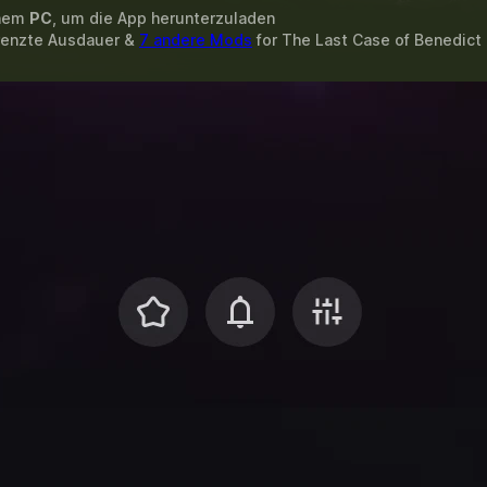
inem
PC
, um die App herunterzuladen
renzte Ausdauer &
7 andere Mods
for
The Last Case of Benedict