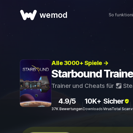
wemod
So funktion
Alle 3000+ Spiele →
Starbound Traine
Trainer und Cheats für
St
4.9/5
10K+
Sicher
37K Bewertungen
Downloads
VirusTotal Scan
v