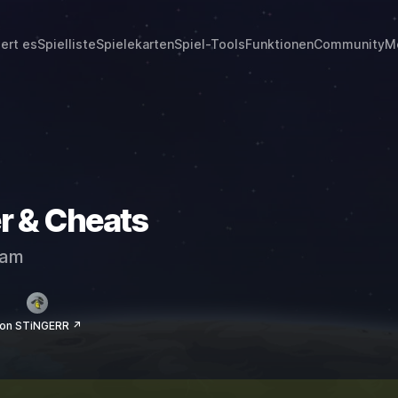
iert es
Spielliste
Spielekarten
Spiel-Tools
Funktionen
Community
M
r & Cheats
eam
on STiNGERR ↗