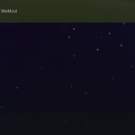
h
WeMod