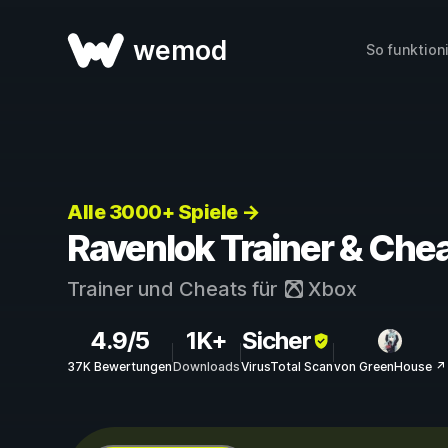
wemod
So funktion
Alle 3000+ Spiele →
Ravenlok Trainer & Che
Trainer und Cheats für
Xbox
4.9/5
1K+
Sicher
37K Bewertungen
Downloads
VirusTotal Scan
von GreenHouse ↗