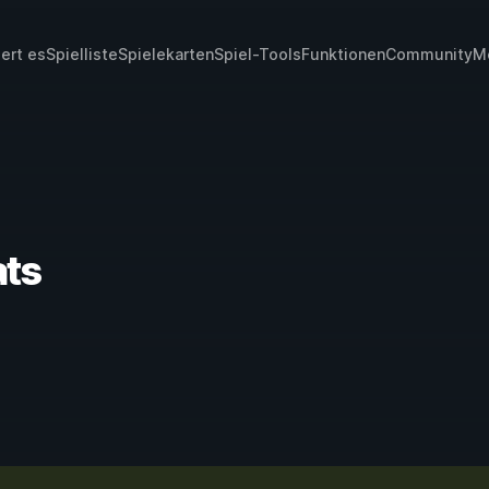
iert es
Spielliste
Spielekarten
Spiel-Tools
Funktionen
Community
M
ats