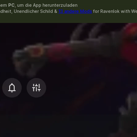
inem
PC
, um die App herunterzuladen
dheit, Unendlicher Schild &
13 andere Mods
for
Ravenlok
with
W