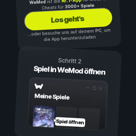
Nr. 1-App
ist die
WeMod
3000+ Spiele
Cheats für
Los geht's
, um
PC
...oder besuche uns auf deinem
die App herunterzuladen
Schritt 2
Spiel in WeMod öffnen
Meine Spiele
Spiel öffnen