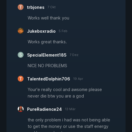
trbjones
7 Okt
Works well thank you
Jukeboxradio
5 Feb
Works great thanks.
SpecialElement185
7 Dez
NICE NO PROBLEMS
TalentedDolphin706
19 Apr
Your'e really cool and awsome please
never die btw you are a god
PureRadience24
13 Mär
the only problem i had was not being able
to get the money or use the staff energy