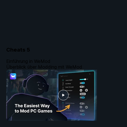
Cheats
5
Einführung in WeMod
Überblick über Modding mit WeMod