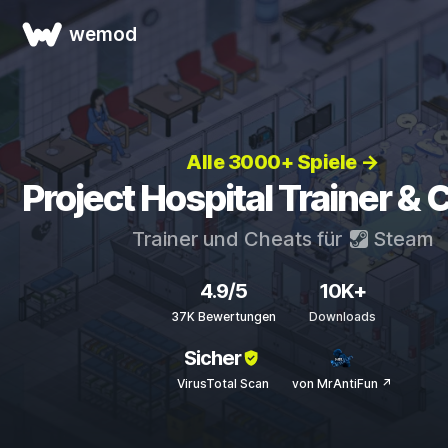
wemod
Alle 3000+ Spiele →
Project Hospital Trainer &
Trainer und Cheats für
Steam
4.9/5
10K+
37K Bewertungen
Downloads
Sicher
VirusTotal Scan
von MrAntiFun ↗