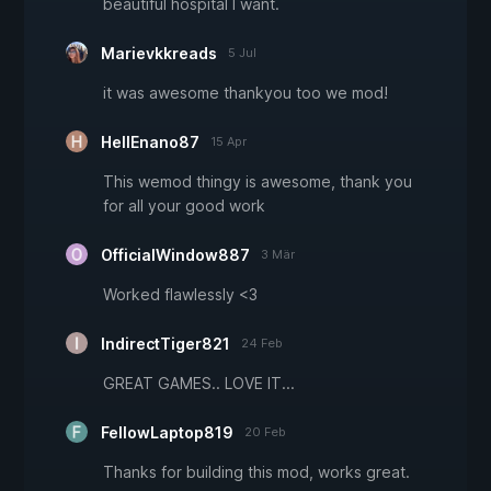
beautiful hospital I want.
Marievkkreads
5 Jul
it was awesome thankyou too we mod!
HellEnano87
15 Apr
This wemod thingy is awesome, thank you
for all your good work
OfficialWindow887
3 Mär
Worked flawlessly <3
IndirectTiger821
24 Feb
GREAT GAMES.. LOVE IT...
FellowLaptop819
20 Feb
Thanks for building this mod, works great.