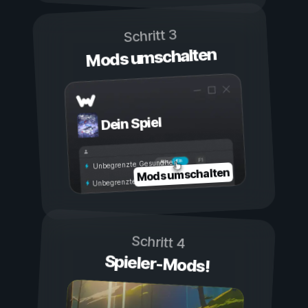
Schritt 3
Mods umschalten
Dein Spiel
Ein
Aus
Unbegrenzte Gesundheit
Mods umschalten
Unbegrenzte Ausdauer
Schritt 4
Spieler-Mods!