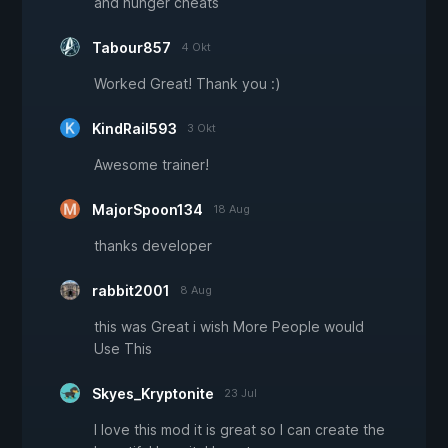
and hunger cheats
Tabour857
4 Okt
Worked Great! Thank you :)
KindRail593
3 Okt
Awesome trainer!
MajorSpoon134
18 Aug
thanks developer
rabbit2001
8 Aug
this was Great i wish More People would
Use This
Skyes_Kryptonite
23 Jul
I love this mod it is great so I can create the