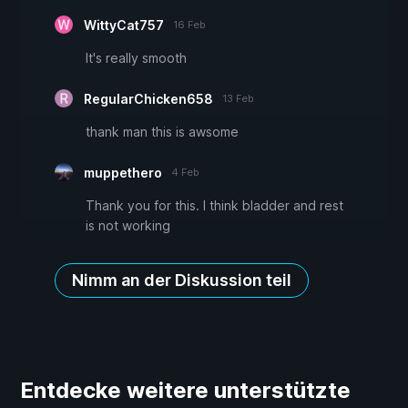
WittyCat757
16 Feb
It's really smooth
RegularChicken658
13 Feb
thank man this is awsome
muppethero
4 Feb
Thank you for this. I think bladder and rest
is not working
Nimm an der Diskussion teil
Entdecke weitere unterstützte