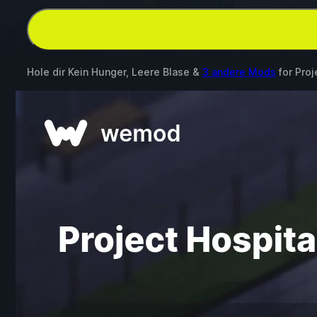
Hole dir Kein Hunger, Leere Blase &
3 andere Mods
for
Proj