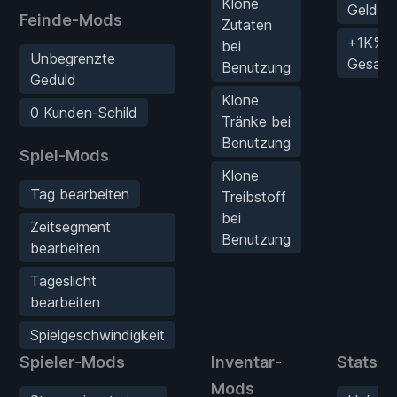
Klone
Geld be
Feinde-Mods
Zutaten
+1K%
bei
Unbegrenzte
Gesamtp
Benutzung
Geduld
Klone
0 Kunden-Schild
Tränke bei
Benutzung
Spiel-Mods
Klone
Tag bearbeiten
Treibstoff
bei
Zeitsegment
Benutzung
bearbeiten
Tageslicht
bearbeiten
Spielgeschwindigkeit
Spieler-Mods
Inventar-
Stats-
Mods