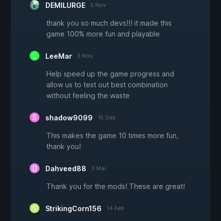
DEMILURGE
5 Nov
thank you so much devs!!! it made this
game 100% more fun and playable
LeeMar
3 Nov
Help speed up the game progress and
allow us to test out best combination
without feeling the waste
shadow9099
15 Sep
This makes the game 10 times more fun,
thank you!
Dahveed88
3 Mai
Thank you for the mods! These are great!
StrikingCorn156
14 Feb