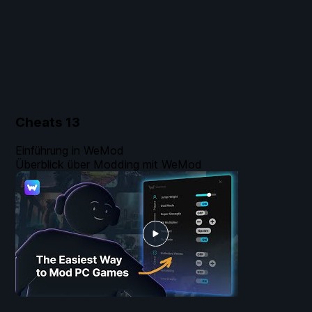
Cheats
13
Einführung in WeMod
Überblick über Modding mit WeMod