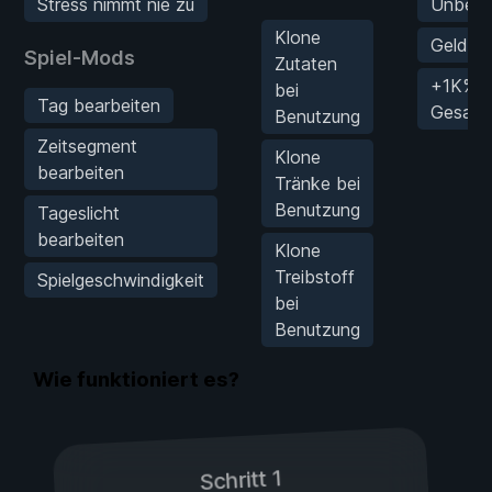
Stress nimmt nie zu
Unbegr
Klone
Geld be
Spiel-Mods
Zutaten
+1K%
bei
Tag bearbeiten
Gesamtp
Benutzung
Zeitsegment
Klone
bearbeiten
Tränke bei
Benutzung
Tageslicht
bearbeiten
Klone
Treibstoff
Spielgeschwindigkeit
bei
Benutzung
Wie funktioniert es?
Schritt 1