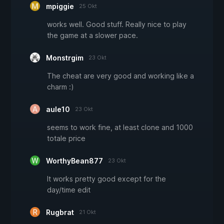
mpiggie
25 Okt
works well. Good stuff. Really nice to play
the game at a slower pace.
Monstrgim
23 Okt
The cheat are very good and working like a
charm :)
aule10
23 Okt
seems to work fine, at least clone and 1000
totale price
WorthyBean877
23 Okt
It works pretty good except for the
day/time edit
Rugbrat
21 Okt