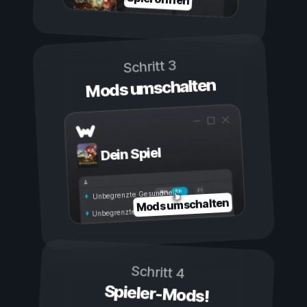
Schritt 3
Mods umschalten
Dein Spiel
Ein
Aus
Unbegrenzte Gesundheit
Mods umschalten
Unbegrenzte Ausdauer
Schritt 4
Spieler-Mods!