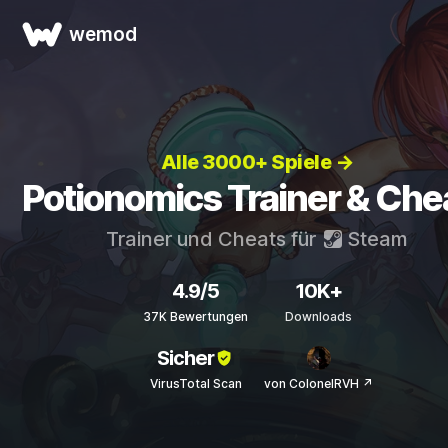
wemod
Alle 3000+ Spiele →
Potionomics Trainer & Che
Trainer und Cheats für
Steam
4.9/5
10K+
37K Bewertungen
Downloads
Sicher
VirusTotal Scan
von ColonelRVH ↗