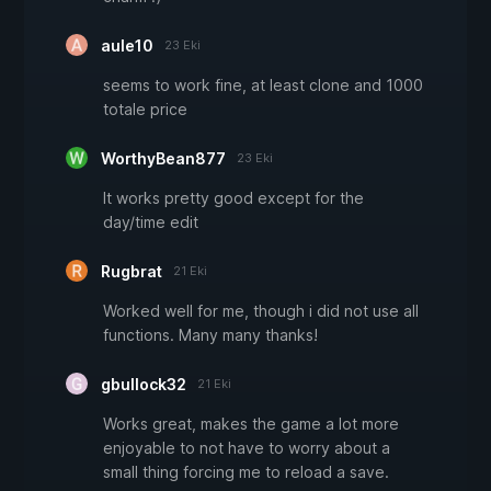
aule10
23 Eki
seems to work fine, at least clone and 1000
totale price
WorthyBean877
23 Eki
It works pretty good except for the
day/time edit
Rugbrat
21 Eki
Worked well for me, though i did not use all
functions. Many many thanks!
gbullock32
21 Eki
Works great, makes the game a lot more
enjoyable to not have to worry about a
small thing forcing me to reload a save.