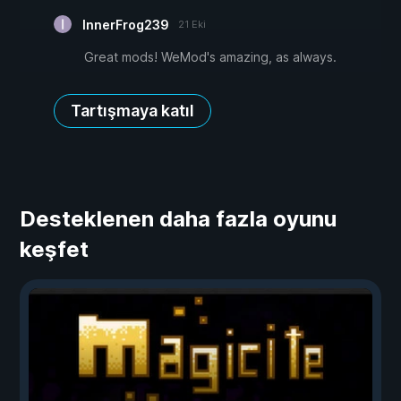
InnerFrog239
21 Eki
Great mods! WeMod's amazing, as always.
Tartışmaya katıl
Desteklenen daha fazla oyunu
keşfet