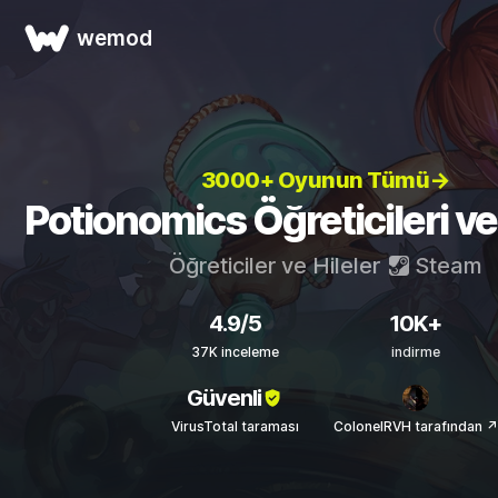
wemod
3000+ Oyunun Tümü→
Potionomics Öğreticileri ve 
Öğreticiler ve Hileler
Steam
4.9/5
10K+
37K inceleme
indirme
Güvenli
VirusTotal taraması
ColonelRVH tarafından ↗