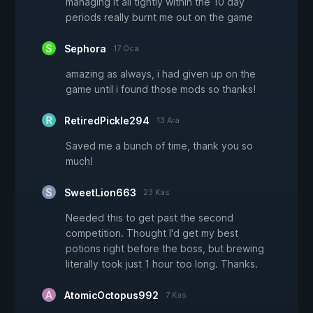
managing it all tightly within the 10 day
periods really burnt me out on the game
Sephora
17 Oca
amazing as always, i had given up on the
game until i found those mods so thanks!
RetiredPickle294
13 Ara
Saved me a bunch of time, thank you so
much!
SweetLion663
23 Kas
Needed this to get past the second
competition. Thought I'd get my best
potions right before the boss, but brewing
literally took just 1 hour too long. Thanks.
AtomicOctopus992
7 Kas