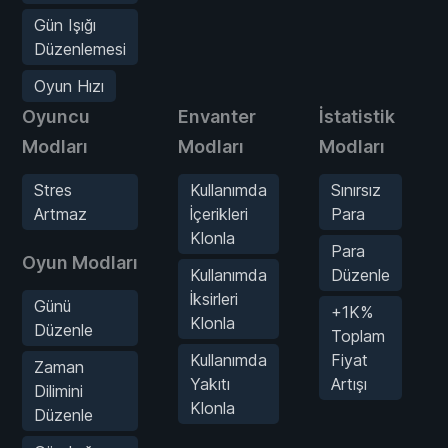
Gün Işığı
Düzenlemesi
Oyun Hızı
Oyuncu
Envanter
İstatistik
Modları
Modları
Modları
Stres
Kullanımda
Sınırsız
Artmaz
İçerikleri
Para
Klonla
Para
Oyun Modları
Kullanımda
Düzenle
İksirleri
Günü
+1K%
Klonla
Düzenle
Toplam
Kullanımda
Fiyat
Zaman
Yakıtı
Artışı
Dilimini
Klonla
Düzenle