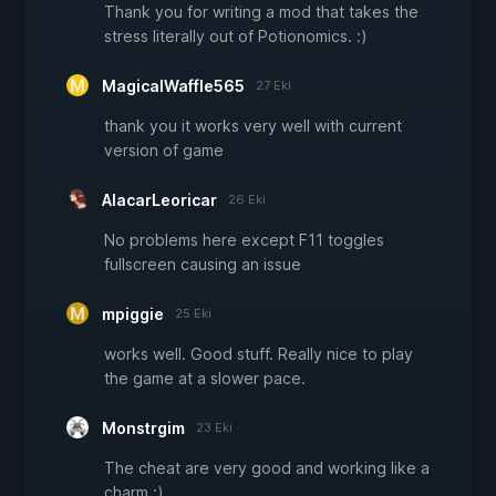
Thank you for writing a mod that takes the
stress literally out of Potionomics. :)
MagicalWaffle565
27 Eki
thank you it works very well with current
version of game
AlacarLeoricar
26 Eki
No problems here except F11 toggles
fullscreen causing an issue
mpiggie
25 Eki
works well. Good stuff. Really nice to play
the game at a slower pace.
Monstrgim
23 Eki
The cheat are very good and working like a
charm :)