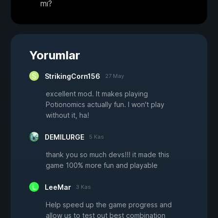
mı?
Yorumlar
StrikingCorn156
27 May
excellent mod. It makes playing
Potionomics actually fun. I won't play
without it, ha!
DEMILURGE
5 Kas
thank you so much devs!!! it made this
game 100% more fun and playable
LeeMar
3 Kas
Help speed up the game progress and
allow us to test out best combination