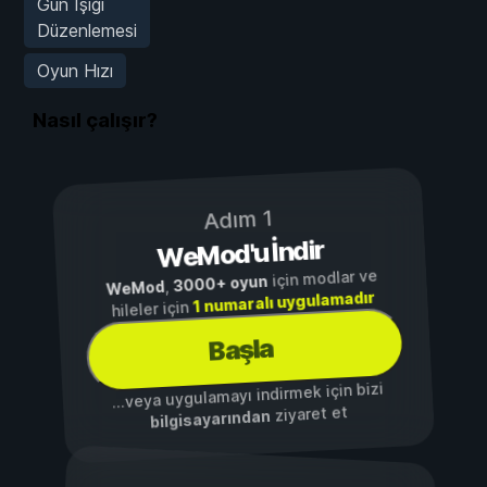
Gün Işığı
Düzenlemesi
Oyun Hızı
Nasıl çalışır?
Adım 1
WeMod'u İndir
için modlar ve
3000+ oyun
,
WeMod
1 numaralı uygulamadır
hileler için
Başla
...veya uygulamayı indirmek için bizi
ziyaret et
bilgisayarından