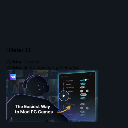
Hileler
13
WeMod Tanıtımı
WeMod ile modlamaya genel bakış