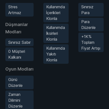
Stres
Kullanımda
Sınırsız
Artmaz
İçerikleri
Para
Klonla
Para
Düşmanlar
Kullanımda
Düzenle
Modları
İksirleri
+1K%
Klonla
Sınırsız Sabır
Toplam
Kullanımda
Fiyat Artışı
0 Müşteri
Yakıtı
Kalkanı
Klonla
Oyun Modları
Günü
Düzenle
Zaman
Dilimini
Düzenle