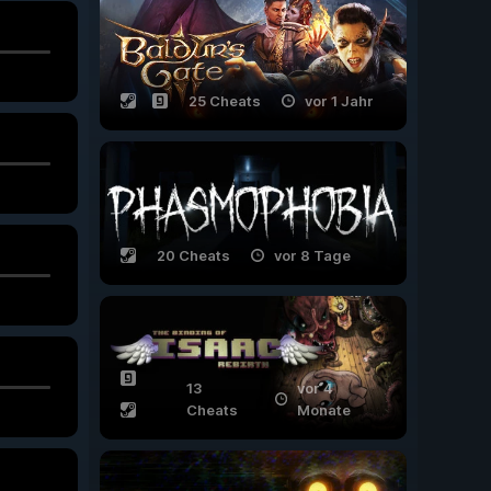
25 Cheats
vor 1 Jahr
20 Cheats
vor 8 Tage
13
vor 4
Cheats
Monate