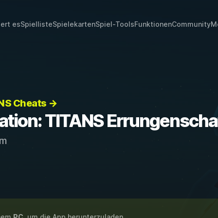
iert es
Spielliste
Spielekarten
Spiel-Tools
Funktionen
Community
M
ANS Cheats →
lation: TITANS Errungenscha
am
inem
PC
, um die App herunterzuladen