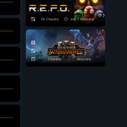
16 Cheats
vor 7 Monate
37
vor 2
Cheats
Monate