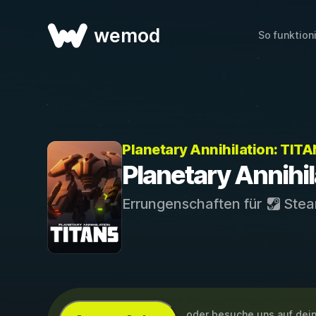
wemod
So funktion
Planetary Annihilation: TIT
Planetary Annihi
Errungenschaften für
Ste
...oder besuche uns auf de