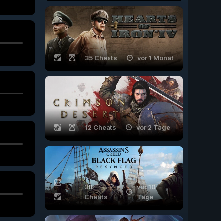
35 Cheats
vor 1 Monat
12 Cheats
vor 2 Tage
30
vor 10
Cheats
Tage