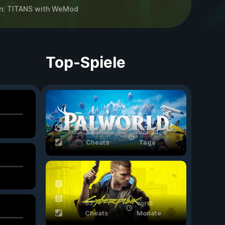
on: TITANS
with
WeMod
Top-Spiele
56
vor 24
Cheats
Tage
53
vor 3
Cheats
Monate