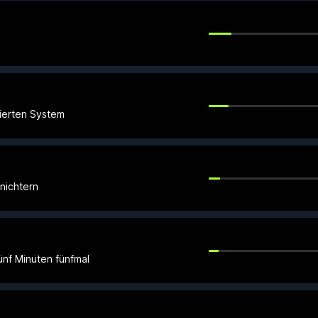
nierten System
rnichtern
nf Minuten fünfmal