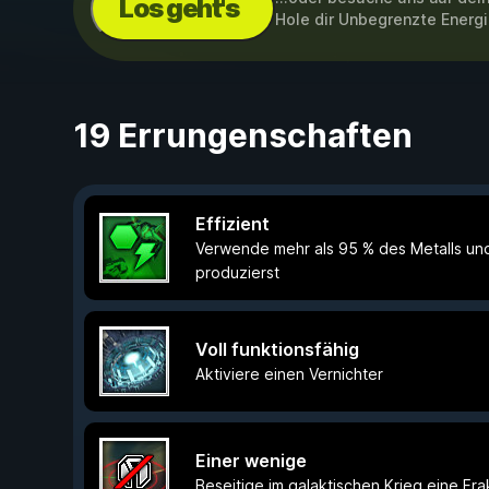
Los geht's
Hole dir Unbegrenzte Energ
19 Errungenschaften
Effizient
Verwende mehr als 95 % des Metalls und
produzierst
Voll funktionsfähig
Aktiviere einen Vernichter
Einer wenige
Beseitige im galaktischen Krieg eine Fra