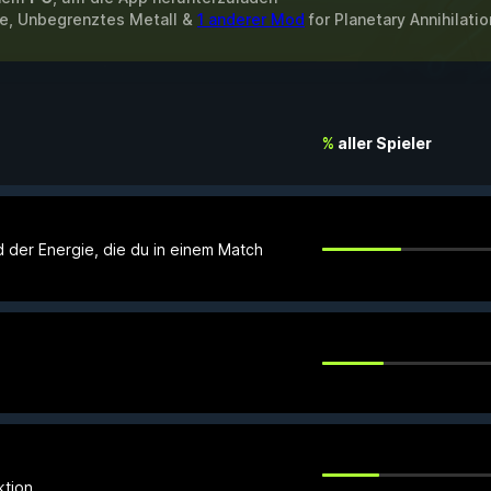
ie, Unbegrenztes Metall &
1 anderer Mod
for
Planetary Annihilati
%
aller Spieler
 der Energie, die du in einem Match
ktion