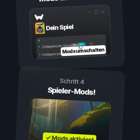
Dein Spiel
Ein
Aus
Unbegrenzte Gesundheit
Mods umschalten
Unbegrenzte Ausdauer
Schritt 4
Spieler-Mods!
✓ Mods aktiviert