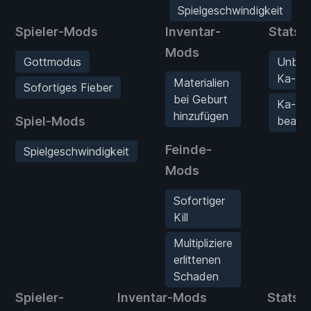
Spielgeschwindigkeit
Spieler-Mods
Inventar-
Stats
Mods
Gottmodus
Unbeg
Ka-Ch
Materialien
Sofortiges Fieber
bei Geburt
Ka-Ch
hinzufügen
Spiel-Mods
bearbe
Feinde-
Spielgeschwindigkeit
Mods
Sofortiger
Kill
Multipliziere
erlittenen
Schaden
Spieler-
Inventar-Mods
Stats-