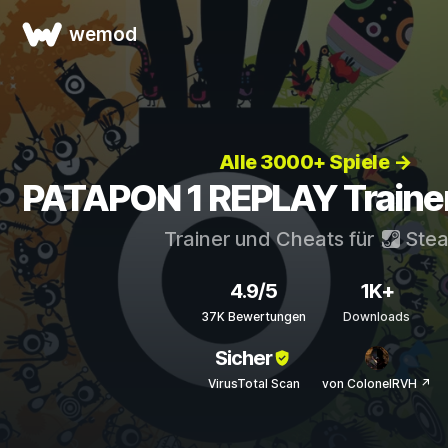
wemod
Alle 3000+ Spiele →
PATAPON 1 REPLAY Traine
Trainer und Cheats für
Ste
4.9/5
1K+
37K Bewertungen
Downloads
Sicher
VirusTotal Scan
von ColonelRVH ↗