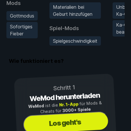
Mods
Materialien bei
Unbeg
Geburt hinzufügen
Ka-Chi
Gottmodus
Ka-Chi
Sofortiges
Spiel-Mods
bearbe
Fieber
Spielgeschwindigkeit
Wie funktioniert es?
Schritt 1
WeMod herunterladen
für Mods &
Nr. 1-App
ist die
WeMod
3000+ Spiele
Cheats für
Los geht's