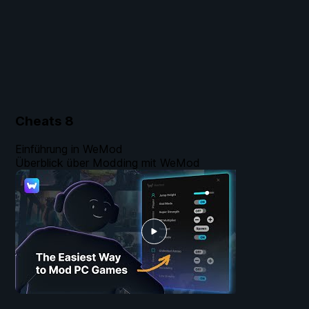
Cheats
8
Einführung in WeMod
Überblick über Modding mit WeMod