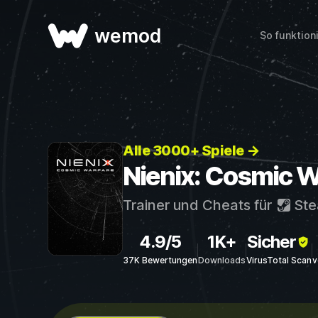
wemod
So funktion
Alle 3000+ Spiele →
Nienix: Cosmic W
Trainer und Cheats für
St
4.9/5
1K+
Sicher
37K Bewertungen
Downloads
VirusTotal Scan
v