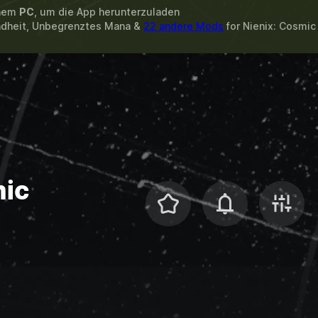
inem
PC
, um die App herunterzuladen
ndheit, Unbegrenztes Mana &
22 andere Mods
for
Nienix: Cosmic