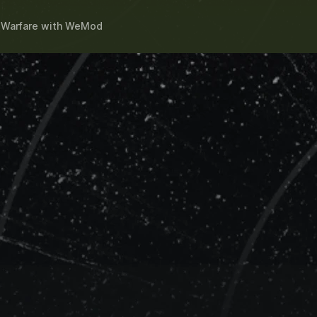
 Warfare
with
WeMod