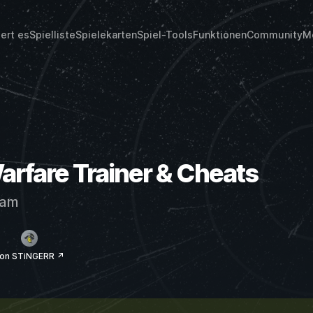
iert es
Spielliste
Spielekarten
Spiel-Tools
Funktionen
Community
M
arfare Trainer & Cheats
eam
on STiNGERR ↗