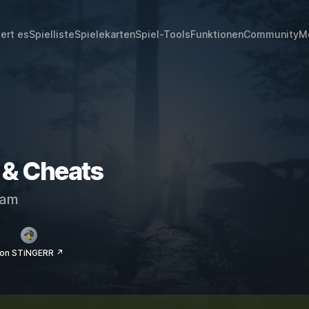
iert es
Spielliste
Spielekarten
Spiel-Tools
Funktionen
Community
M
r & Cheats
eam
on STiNGERR ↗