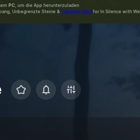
inem
PC
, um die App herunterzuladen
hbang, Unbegrenzte Steine &
1 anderer Mod
for
In Silence
with
We