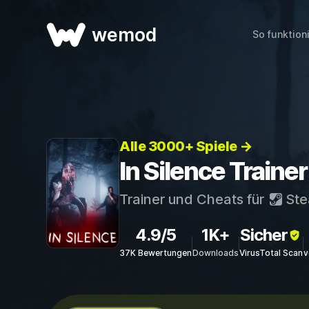
wemod
So funktion
Alle 3000+ Spiele →
In Silence Traine
Trainer und Cheats für
St
4.9/5
1K+
Sicher
37K Bewertungen
Downloads
VirusTotal Scan
v