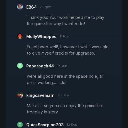
EB64
25 Nov
Thank you! Your work helped me to play
the game the way I wanted to!
MollyWhopped
11 Nov
Functioned well!, however I wish I was able
to give myself credits for upgrades.
Paparoach44
18 Jun
were all good here in the space hole, all
parts working........lol
kingcaveman1
25 Sep
Makes it so you can enjoy the game like
freeplay in story
QuickScorpion703
12 Sep