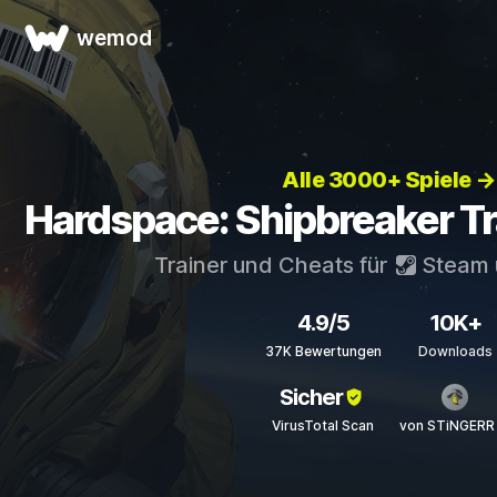
wemod
Alle 3000+ Spiele →
Hardspace: Shipbreaker Tr
Trainer und Cheats für
Steam
4.9/5
10K+
37K Bewertungen
Downloads
Sicher
VirusTotal Scan
von STiNGERR