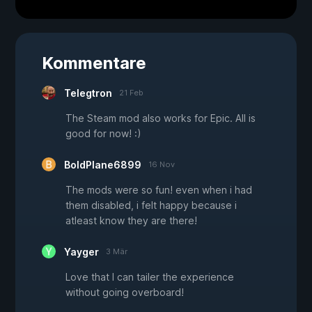
Kommentare
Telegtron
21 Feb
The Steam mod also works for Epic. All is
good for now! :)
BoldPlane6899
16 Nov
The mods were so fun! even when i had
them disabled, i felt happy because i
atleast know they are there!
Yayger
3 Mär
Love that I can tailer the experience
without going overboard!