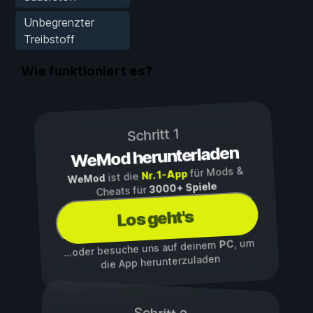
Unbegrenzter
Treibstoff
Wie funktioniert es?
Schritt 1
WeMod herunterladen
für Mods &
Nr. 1-App
ist die
WeMod
3000+ Spiele
Cheats für
Los geht's
, um
PC
...oder besuche uns auf deinem
die App herunterzuladen