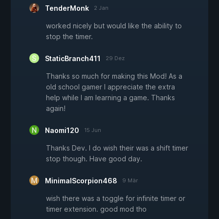
TenderMonk
2 Jan
worked nicely but would like the ability to
stop the timer.
StaticBranch411
29 Dez
Thanks so much for making this Mod! As a
old school gamer I appreciate the extra
help while I am learning a game. Thanks
again!
Naomi120
15 Jun
Thanks Dev. I do wish their was a shift timer
stop though. Have good day.
MinimalScorpion468
9 Mär
wish there was a toggle for infinite timer or
timer extension. good mod tho