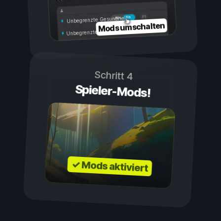
Ein
Aus
Unbegrenzte Gesundheit
Mods umschalten
Unbegrenzte Ausdauer
Schritt 4
Spieler-Mods!
✓ Mods aktiviert