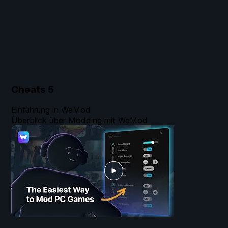
Cheats
5
Einführung in WeMod
Überblick über Modding mit WeMod