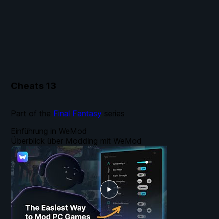
Cheats
13
Part of the
Final Fantasy
series
Einführung in WeMod
Überblick über Modding mit WeMod