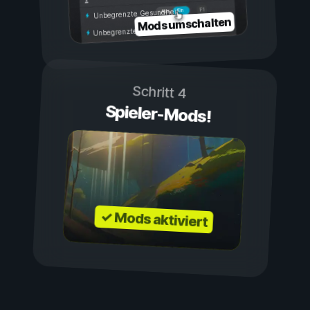
Ein
Aus
Unbegrenzte Gesundheit
Mods umschalten
Unbegrenzte Ausdauer
Schritt 4
Spieler-Mods!
✓ Mods aktiviert