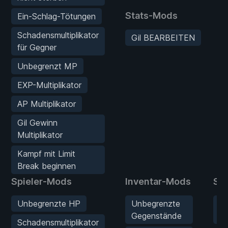
Stats-Mods
Ein-Schlag-Tötungen
Schadensmultiplikator
Gil BEARBEITEN
für Gegner
Unbegrenzt MP
EXP-Multiplikator
AP Multiplikator
Gil Gewinn
Multiplikator
Kampf mit Limit
Break beginnen
Spieler-Mods
Inventar-Mods
St
Unbegrenzte HP
Unbegrenzte
Gi
Gegenstände
B
Schadensmultiplikator