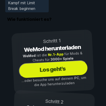
Kampf mit Limit
Break beginnen
Wie funktioniert es?
Schritt 1
WeMod herunterladen
für Mods &
Nr. 1-App
ist die
WeMod
3000+ Spiele
Cheats für
Los geht's
, um
PC
...oder besuche uns auf deinem
die App herunterzuladen
Schritt 2