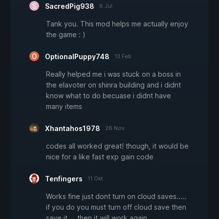
SacredPig938
8 Jul
Tank you. This mod helps me actually enjoy
the game : )
OptionalPuppy748
13 Feb
Really helped me i was stuck on a boss in
the elavoter on shinra building and i didnt
know what to do becuase i didnt have
many items
Xhantahos1978
26 Nov
codes all worked great! though, it would be
nice for a like fast exp gain code
Tenfingers
11 Okt
Works fine just dont turn on cloud saves.....
if you do you must turn off cloud save then
save it ... then it will work again