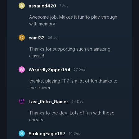
assailed420
7 Aug
Awesome job. Makes it fun to play through
with memory
camf33
26 Jul
Thanks for supporting such an amazing
classic!
WizardlyZipper154
27 Dez
thanks, playing FF7 is a lot of fun thanks to
the trainer
Last_Retro_Gamer
24 Dez
Thanks to the dev. Lots of fun with those
cheats.
StrikingEagle197
14 Sep