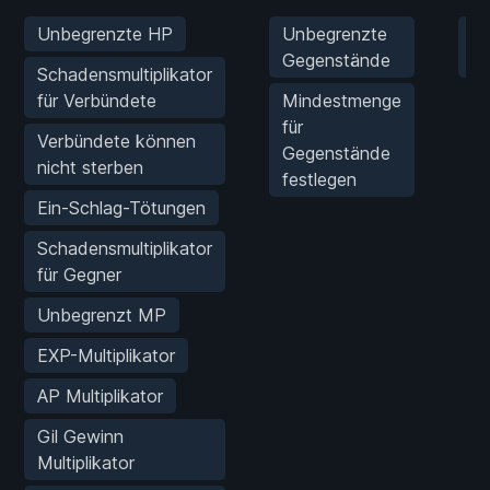
Unbegrenzte HP
Unbegrenzte
Gi
Gegenstände
B
Schadensmultiplikator
für Verbündete
Mindestmenge
für
Verbündete können
Gegenstände
nicht sterben
festlegen
Ein-Schlag-Tötungen
Schadensmultiplikator
für Gegner
Unbegrenzt MP
EXP-Multiplikator
AP Multiplikator
Gil Gewinn
Multiplikator