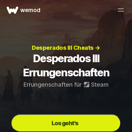
wemod
Desperados III Cheats →
Desperados III
Errungenschaften
Errungenschaften für
Steam
Los geht's