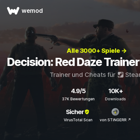
wemod
Alle 3000+ Spiele →
Decision: Red Daze Traine
Trainer und Cheats für
Stea
4.9/5
10K+
37K Bewertungen
Downloads
Sicher
VirusTotal Scan
von STiNGERR ↗