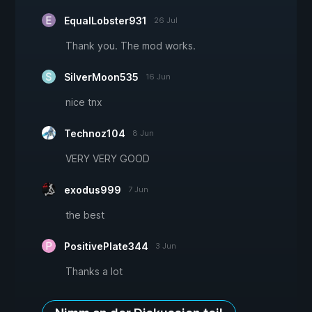
EqualLobster931
26 Jul
Thank you. The mod works.
SilverMoon535
16 Jun
nice tnx
Technoz104
8 Jun
VERY VERY GOOD
exodus999
7 Jun
the best
PositivePlate344
3 Jun
Thanks a lot