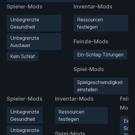
Spieler-Mods
Inventar-Mods
Unbegrenzte
Ressourcen
Gesundheit
festlegen
Unbegrenzte
Feinde-Mods
Ausdauer
Ein-Schlag-Tötungen
Kein Schlaf
Spiel-Mods
Spielgeschwindigkeit
einstellen
Spieler-Mods
Inventar-Mods
Feind
Mods
Unbegrenzte
Ressourcen
Gesundheit
festlegen
Ein-
Schl
Unbegrenzte
Spiel-Mods