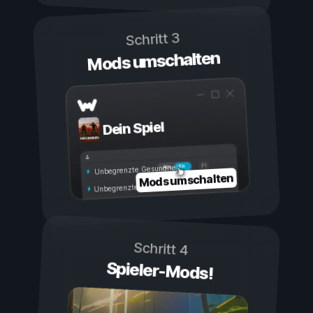
Schritt 3
Mods umschalten
Dein Spiel
Ein
Aus
Unbegrenzte Gesundheit
Mods umschalten
Unbegrenzte Ausdauer
Schritt 4
Spieler-Mods!