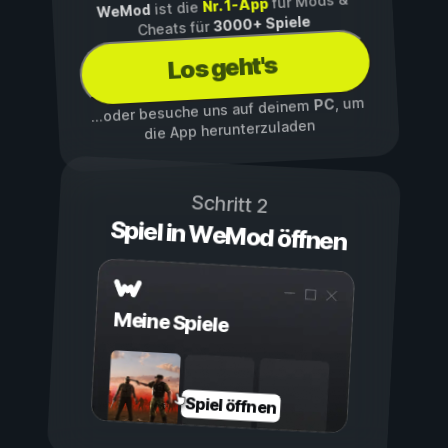
für Mods &
Nr. 1-App
ist die
WeMod
3000+ Spiele
Cheats für
Los geht's
, um
PC
...oder besuche uns auf deinem
die App herunterzuladen
Schritt 2
Spiel in WeMod öffnen
Meine Spiele
Spiel öffnen