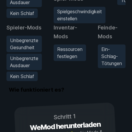
Tötu
Ausdauer
Spielgeschwindigkeit
Kein Schlaf
einstellen
Spieler-Mods
Inventar-
Feinde-
Mods
Mods
Unbegrenzte
Gesundheit
Ressourcen
Ein-
festlegen
Schlag-
Unbegrenzte
Tötungen
Ausdauer
Kein Schlaf
Wie funktioniert es?
Schritt 1
WeMod herunterladen