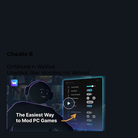
Cheats
6
Einführung in WeMod
Überblick über Modding mit WeMod