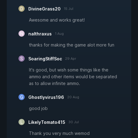
DivineGrass20
15 Jul
Awesome and works great!
nalthraxus
1 Aug
thanks for making the game alot more fun
SoaringStiffSoc
29 Apr
It's good, but wish some things like the
ammo and other items would be separated
as to allow infinite ammo.
Ghostlyvirus196
20 Aug
good job
LikelyTomato415
30 Jul
Thank you very much wemod