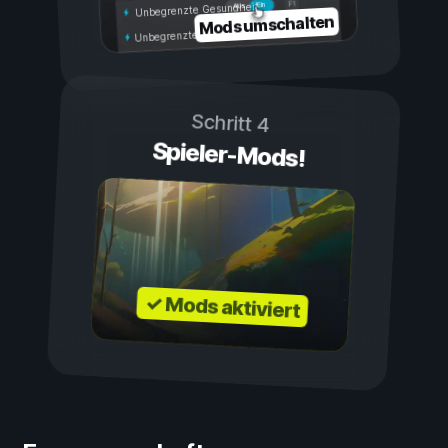
Ein
Aus
Unbegrenzte Gesundheit
Mods umschalten
Unbegrenzte Ausdauer
Schritt 4
Spieler-Mods!
✓ Mods aktiviert