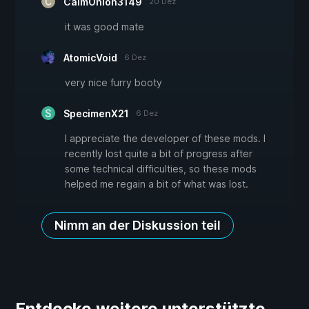
CalmOnion3149
20 Dez
it was good mate
AtomicVoid
6 Dez
very nice furry booty
SpecimenX21
6 Dez
I appreciate the developer of these mods. I
recently lost quite a bit of progress after
some technical difficulties, so these mods
helped me regain a bit of what was lost.
Nimm an der Diskussion teil
Entdecke weitere unterstützte