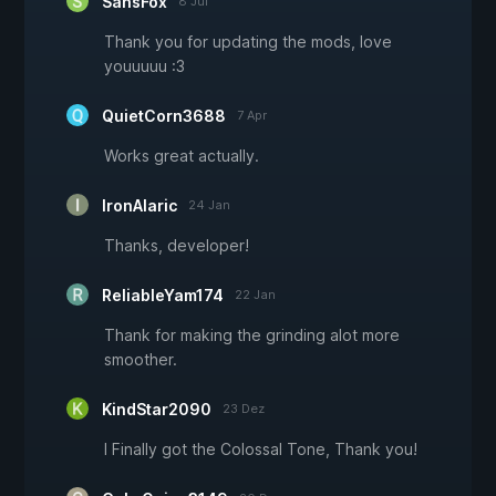
SansFox
8 Jul
Thank you for updating the mods, love
youuuuu :3
QuietCorn3688
7 Apr
Works great actually.
IronAlaric
24 Jan
Thanks, developer!
ReliableYam174
22 Jan
Thank for making the grinding alot more
smoother.
KindStar2090
23 Dez
I Finally got the Colossal Tone, Thank you!