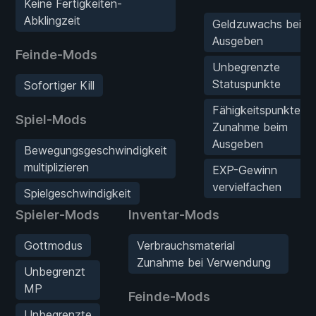
Keine Fertigkeiten-
Abklingzeit
Geldzuwachs beim
Ausgeben
Feinde-Mods
Unbegrenzte
Statuspunkte
Sofortiger Kill
Fähigkeitspunkte
Spiel-Mods
Zunahme beim
Ausgeben
Bewegungsgeschwindigkeit
multiplizieren
EXP-Gewinn
vervielfachen
Spielgeschwindigkeit
Spieler-Mods
Inventar-Mods
Gottmodus
Verbrauchsmaterial
Zunahme bei Verwendung
Unbegrenzt
MP
Feinde-Mods
Unbegrenzte