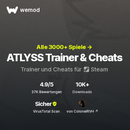
wemod
Alle 3000+ Spiele →
ATLYSS Trainer & Cheats
Trainer und Cheats für
Steam
4.9/5
10K+
37K Bewertungen
Downloads
Sicher
VirusTotal Scan
von ColonelRVH ↗