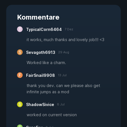
Kommentare
TypicalCorn6464
7 Dez
it works, much thanks and lovely job!!! <3
Sevagoth6913
29 Aug
Worked like a charm.
FairSnail9908
13 Jul
thank you dev. can we please also get
infinite jumps as a mod
ShadowSivice
8 Jul
worked on current version