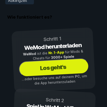
Abklingzeit
Wie funktioniert es?
Schritt 1
WeMod herunterladen
für Mods &
Nr. 1-App
ist die
WeMod
3000+ Spiele
Cheats für
Los geht's
, um
PC
...oder besuche uns auf deinem
die App herunterzuladen
Schritt 2