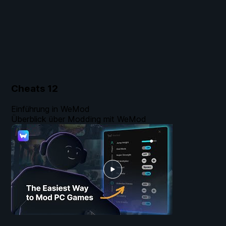
Cheats
12
Einführung in WeMod
Überblick über Modding mit WeMod