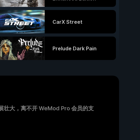
CarX Street
Prelude Dark Pain
，离不开 WeMod Pro 会员的支