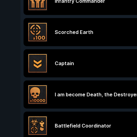
Infantry Commander
Scorched Earth
Captain
I am become Death, the Destroye
Battlefield Coordinator