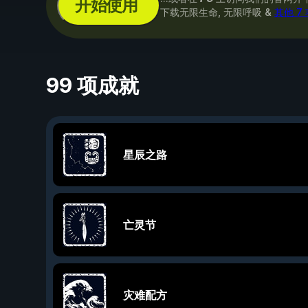
开始使用
下载无限生命, 无限呼吸 &
其他 7
99 项成就
星辰之路
亡灵节
灾难配方