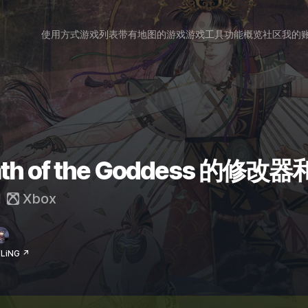
使用方式
游戏列表
带有地图的游戏
游戏工具
功能概览
社区
我的
 Path of the Goddess 的修
和
Xbox
LiNG ↗