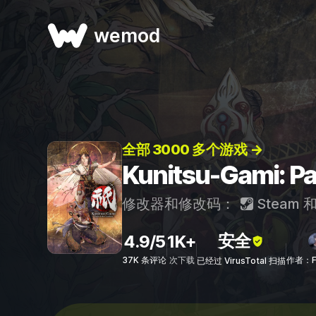
wemod
全部 3000 多个游戏 →
Kunitsu-Gami:
修改器和修改码：
Steam
安全
4.9/5
1K+
37K 条评论
次下载
作者：F
已经过 VirusTotal 扫描