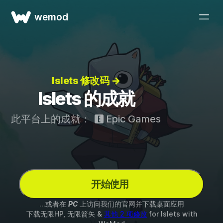
wemod
Islets 修改码 →
Islets 的成就
此平台上的成就：
Epic Games
开始使用
...或者在
PC
上访问我们的官网并下载桌面应用
下载无限HP, 无限箭矢 &
其他 2 项修改
for
Islets
with