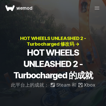
wemod
HOT WHEELS UNLEASHED 2 -
Turbocharged 修改码 →
HOT WHEELS
UNLEASHED 2 -
Turbocharged 的成就
此平台上的成就：
Steam
和
Xbox