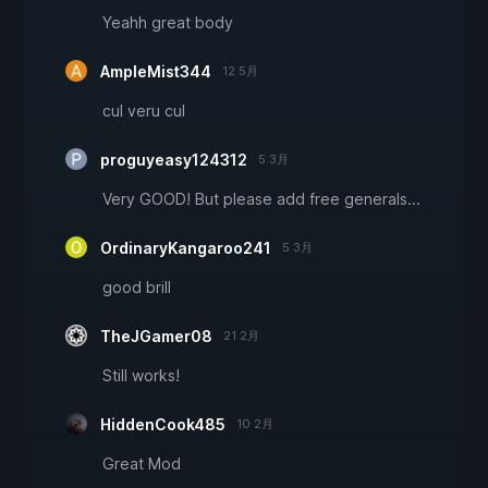
Yeahh great body
AmpleMist344
12 5月
cul veru cul
proguyeasy124312
5 3月
Very GOOD! But please add free generals...
OrdinaryKangaroo241
5 3月
good brill
TheJGamer08
21 2月
Still works!
HiddenCook485
10 2月
Great Mod