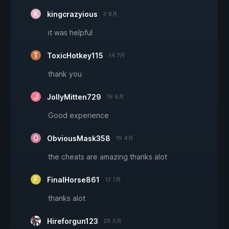
kingcrazyious
3 9月
it was helpful
ToxicHotkey115
14 7月
thank you
JollyMitten729
16 6月
Good experience
ObviousMask358
19 4月
the cheats are amazing thanks alot
FinalHorse861
12 7月
thanks alot
Hireforgun123
28 5月