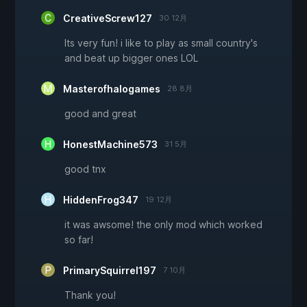
CreativeScrew127
30 12月
Its very fun! i like to play as small country's
and beat up bigger ones LOL
Masterofhalogames
28 8月
good and great
HonestMachine573
31 5月
good tnx
HiddenFrog347
19 12月
it was awsome! the only mod which worked
so far!
PrimarySquirrel197
7 10月
Thank you!