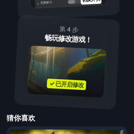
无限耐力
第 4 步
畅玩修改游戏！
✓ 已开启修改
猜你喜欢