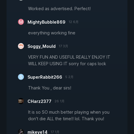
Worked as advertised. Perfect!
MightyBubble869
12 6月
everything working fine
Soggy_Mould
17 3月
VERY FUN AND USEFUL REALLY ENJOY IT
WILL KEEP USING IT sorry for caps lock
SuperRabbit266
5 2月
Thank You , dear sirs!
CHarz2377
26 1月
It is so SO much better playing when you
don't die ALL the time!! lol. Thank you!
mikeye14
17 1月