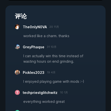
评论
The0nlyN0VA
20 11月
worked like a charm. thanks
GreyPhaqse
31 10月
I can actually win this time instead of
wasting hours on end grinding.
Pickles2023
19 4月
I enjoyed playing game with mods :-)
techpriestglitchwitz
10 1月
everything worked great