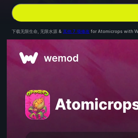
下载无限生命, 无限水源 &
其他 7 项修改
for
Atomicrops
with
W