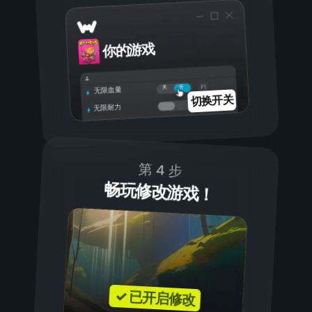
你的游戏
开
关
无限血量
切换开关
无限耐力
第 4 步
畅玩修改游戏！
✓ 已开启修改