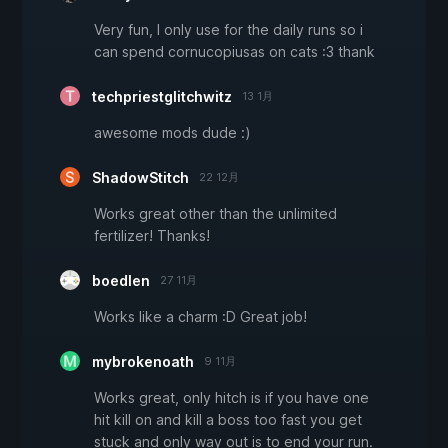
Very fun, I only use for the daily runs so i
can spend cornucopiusas on cats :3 thank
techpriestglitchwitz
13 1月
awesome mods dude :)
ShadowStitch
22 12月
Works great other than the unlimited
fertilizer! Thanks!
boedlen
27 11月
Works like a charm :D Great job!
mybrokenoath
9 11月
Works great, only hitch is if you have one
hit kill on and kill a boss too fast you get
stuck and only way out is to end your run.