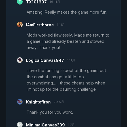
TX101607
16 11月
Amazing! Really makes the game more fun.
IAmFirstborne
1 11月
Mods worked flawlessly. Made me return to
a game I had already beaten and stowed
away. Thank you!
LogicalCanvas947
1 11月
i love the farming aspect of the game, but
the combat can get a little too
overwhelming..... these cheats help when
i'm not up for the daunting challenge
KnightofIron
20 8月
Thank you for you work.
MinimalCanvas339
1 7月