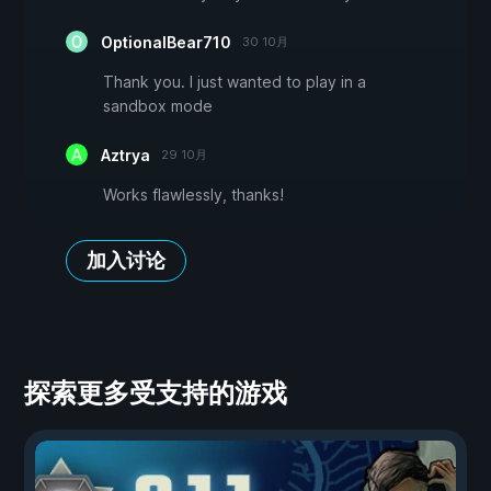
OptionalBear710
30 10月
Thank you. I just wanted to play in a
sandbox mode
Aztrya
29 10月
Works flawlessly, thanks!
加入讨论
探索更多受支持的游戏