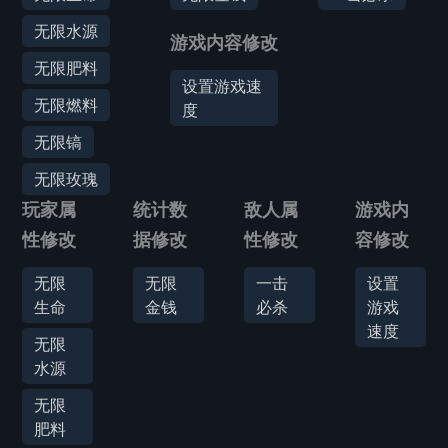
无限水源
游戏内容修改
无限肥料
设置游戏速
无限燃料
度
无限镐
无限玫瑰
玩家属
统计数
敌人属
游戏内
性修改
据修改
性修改
容修改
无限
无限
一击
设置
生命
金钱
必杀
游戏
速度
无限
水源
无限
肥料