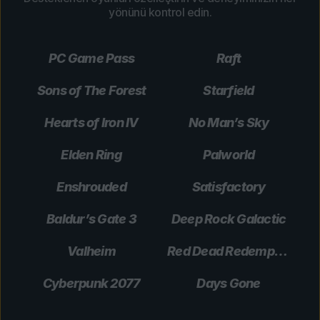
yönünü kontrol edin.
PC Game Pass
Raft
Sons of The Forest
Starfield
Hearts of Iron IV
No Man’s Sky
Elden Ring
Palworld
Enshrouded
Satisfactory
Baldur’s Gate 3
Deep Rock Galactic
Valheim
Red Dead Redemption 2
Cyberpunk 2077
Days Gone