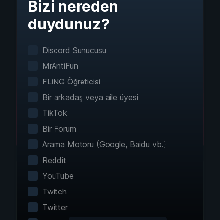
Bizi nereden
Adım 1 - İndirin ve Yükleyin
duydunuz?
Tek Tıkla Kurulum
Discord Sunucusu
Akıllı oyun algılama sistemi, yüklü oyunlarınızı
otomatik olarak bulur. Manuel yapılandırma
MrAntiFun
gerekmez.
FLiNG Öğreticisi
Bir arkadaş veya aile üyesi
TikTok
Bir Forum
Arama Motoru (Google, Baidu vb.)
Reddit
YouTube
Twitch
Adım 2 - Özelliklerinizi Seçin
Twitter
Deneyiminizi