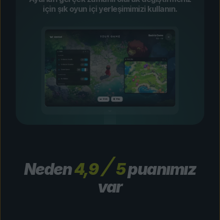
için şık oyun içi yerleşimimizi kullanın.
Neden
4,9
5
puanımız
var