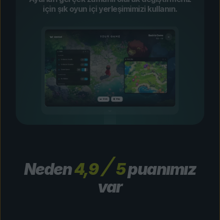
için şık oyun içi yerleşimimizi kullanın.
Neden
4,9
5
puanımız
var