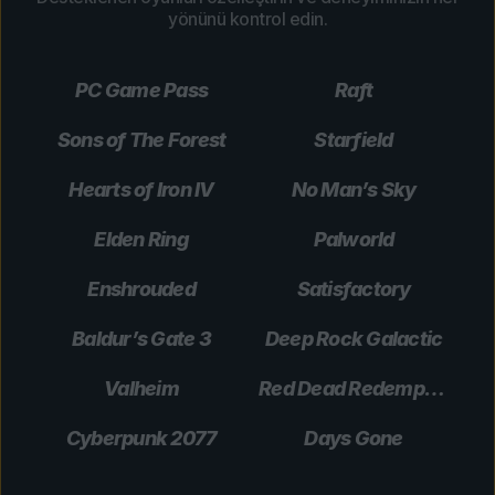
yönünü kontrol edin.
PC Game Pass
Raft
Sons of The Forest
Starfield
Hearts of Iron IV
No Man’s Sky
Elden Ring
Palworld
Enshrouded
Satisfactory
Baldur’s Gate 3
Deep Rock Galactic
Valheim
Red Dead Redemption 2
Cyberpunk 2077
Days Gone