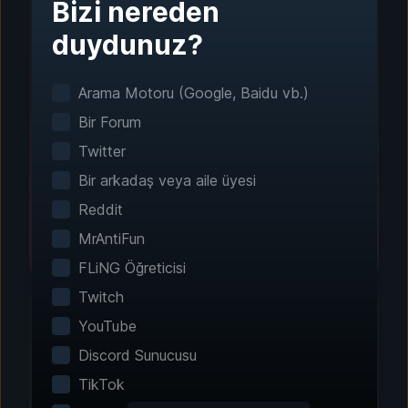
Bizi nereden
Adım 1 - İndirin ve Yükleyin
duydunuz?
Tek Tıkla Kurulum
Arama Motoru (Google, Baidu vb.)
Akıllı oyun algılama sistemi, yüklü oyunlarınızı
otomatik olarak bulur. Manuel yapılandırma
Bir Forum
gerekmez.
Twitter
Bir arkadaş veya aile üyesi
Reddit
MrAntiFun
FLiNG Öğreticisi
Twitch
YouTube
Discord Sunucusu
Adım 2 - Özelliklerinizi Seçin
TikTok
Deneyiminizi