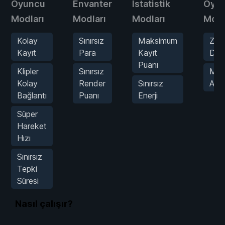
Oyuncu
Envanter
İstatistik
Oyu
Modları
Modları
Modları
Modl
Kolay
Sınırsız
Maksimum
Zam
Kayıt
Para
Kayıt
Don
Puanı
Klipler
Sınırsız
Mut
Kolay
Render
Sınırsız
Abo
Bağlantı
Puanı
Enerji
Süper
Hareket
Hızı
Sınırsız
Tepki
Süresi
Nasıl çalışır?