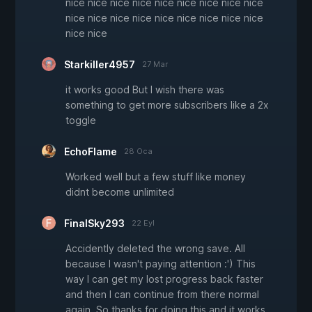
nice nice nice nice nice nice nice nice nice
nice nice nice nice nice nice nice nice nice
nice nice
Starkiller4957
27 Mar
it works good But I wish there was
something to get more subscribers like a 2x
toggle
EchoFlame
28 Oca
Worked well but a few stuff like money
didnt become unlimited
FinalSky293
22 Eyl
Accidently deleted the wrong save. All
because I wasn't paying attention :') This
way I can get my lost progress back faster
and then I can continue from there normal
again. So thanks for doing this and it works