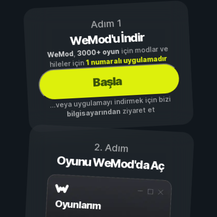
Adım 1
WeMod'u İndir
için modlar ve
3000+ oyun
,
WeMod
1 numaralı uygulamadır
hileler için
Başla
...veya uygulamayı indirmek için bizi
ziyaret et
bilgisayarından
2. Adım
Oyunu WeMod'da Aç
Oyunlarım