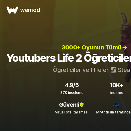
wemod
3000+ Oyunun Tümü→
Youtubers Life 2 Öğreticileri
Öğreticiler ve Hileler
Ste
4.9/5
10K+
37K inceleme
indirme
Güvenli
VirusTotal taraması
MrAntiFun tarafınd