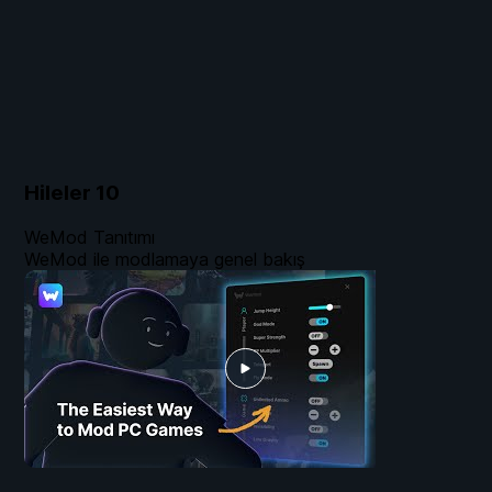
Hileler
10
WeMod Tanıtımı
WeMod ile modlamaya genel bakış