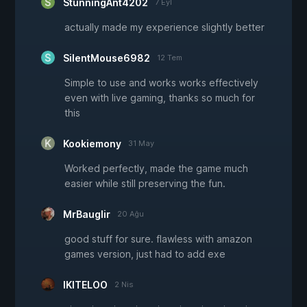
StunningAnt4202
7 Eyl
actually made my experience slightly better
SilentMouse6982
12 Tem
Simple to use and works works effectively
even with live gaming, thanks so much for
this
Kookiemony
31 May
Worked perfectly, made the game much
easier while still preserving the fun.
MrBauglir
20 Ağu
good stuff for sure. flawless with amazon
games version, just had to add exe
IKITELOO
2 Nis