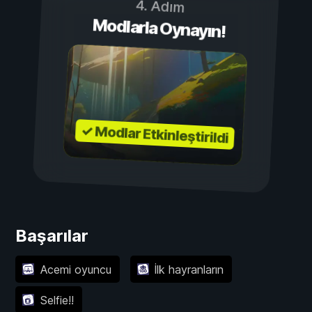
4. Adım
Modlarla Oynayın!
✓ Modlar Etkinleştirildi
Başarılar
Acemi oyuncu
İlk hayranların
Selfie!!