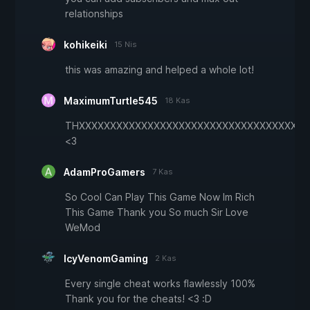
relationships
kohikeiki
15 Nis
this was amazing and helped a whole lot!
MaximumTurtle545
18 Kas
THXXXXXXXXXXXXXXXXXXXXXXXXXXXXXXXXXXXXX
<3
AdamProGamers
7 Kas
So Cool Can Play This Game Now Im Rich
This Game Thank you So much Sir Love
WeMod
IcyVenomGaming
2 Kas
Every single cheat works flawlessly 100%
Thank you for the cheats! <3 :D