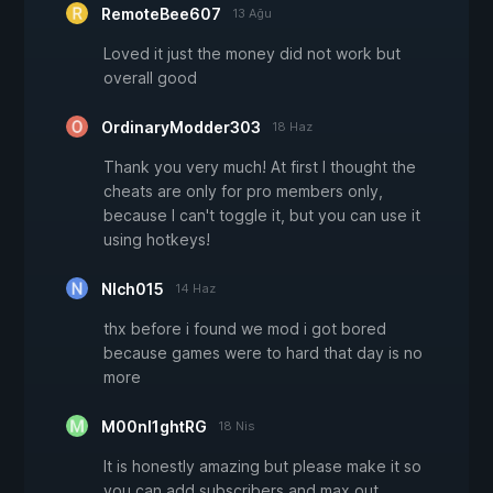
RemoteBee607
13 Ağu
Loved it just the money did not work but
overall good
OrdinaryModder303
18 Haz
Thank you very much! At first I thought the
cheats are only for pro members only,
because I can't toggle it, but you can use it
using hotkeys!
Nlch015
14 Haz
thx before i found we mod i got bored
because games were to hard that day is no
more
M00nl1ghtRG
18 Nis
It is honestly amazing but please make it so
you can add subscribers and max out