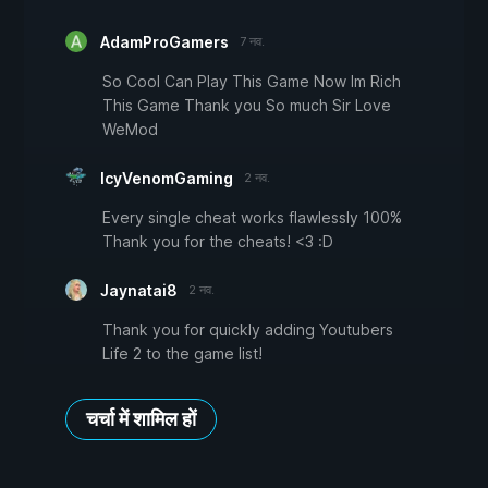
AdamProGamers
7 नव.
So Cool Can Play This Game Now Im Rich
This Game Thank you So much Sir Love
WeMod
IcyVenomGaming
2 नव.
Every single cheat works flawlessly 100%
Thank you for the cheats! <3 :D
Jaynatai8
2 नव.
Thank you for quickly adding Youtubers
Life 2 to the game list!
चर्चा में शामिल हों