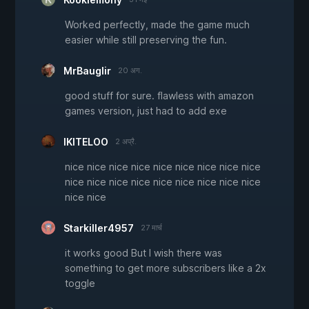
Worked perfectly, made the game much
easier while still preserving the fun.
MrBauglir
20 अग.
good stuff for sure. flawless with amazon
games version, just had to add exe
IKITELOO
2 अप्रै.
nice nice nice nice nice nice nice nice nice
nice nice nice nice nice nice nice nice nice
nice nice
Starkiller4957
27 मार्च
it works good But I wish there was
something to get more subscribers like a 2x
toggle