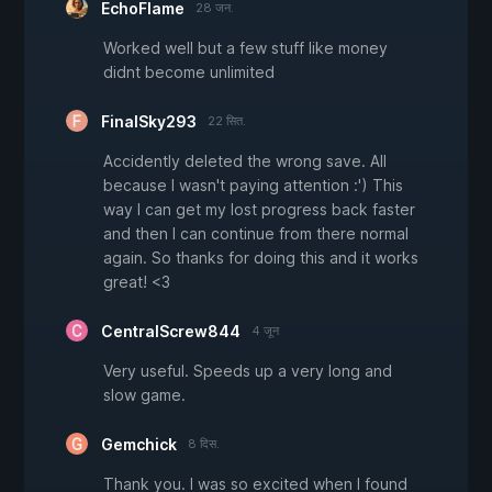
EchoFlame
28 जन.
Worked well but a few stuff like money
didnt become unlimited
FinalSky293
22 सित.
Accidently deleted the wrong save. All
because I wasn't paying attention :') This
way I can get my lost progress back faster
and then I can continue from there normal
again. So thanks for doing this and it works
great! <3
CentralScrew844
4 जून
Very useful. Speeds up a very long and
slow game.
Gemchick
8 दिस.
Thank you. I was so excited when I found