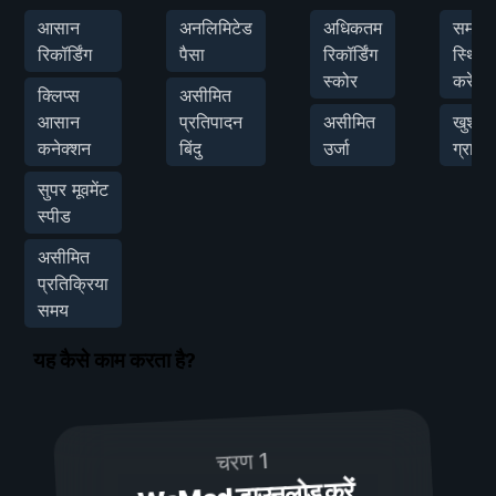
आसान
अनलिमिटेड
अधिकतम
समय
रिकॉर्डिंग
पैसा
रिकॉर्डिंग
स्थिर
स्कोर
करें
क्लिप्स
असीमित
आसान
प्रतिपादन
असीमित
खुश
कनेक्शन
बिंदु
उर्जा
ग्राहक
सुपर मूवमेंट
स्पीड
असीमित
प्रतिक्रिया
समय
यह कैसे काम करता है?
चरण 1