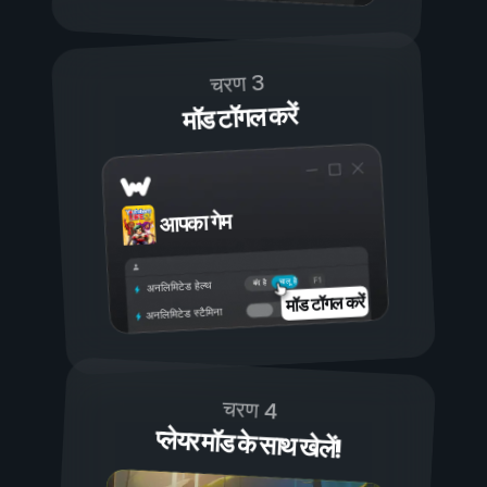
चरण 3
मॉड टॉगल करें
आपका गेम
चालू है
बंद है
अनलिमिटेड हेल्थ
मॉड टॉगल करें
अनलिमिटेड स्टैमिना
चरण 4
प्लेयर मॉड के साथ खेलें!