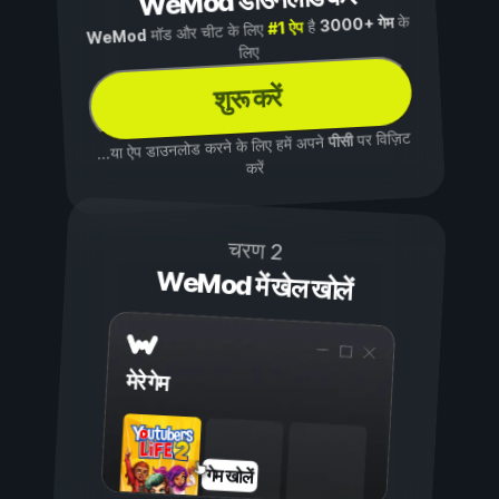
WeMod डाउनलोड करें
के
3000+ गेम
है
#1 ऐप
मॉड और चीट के लिए
WeMod
लिए
शुरू करें
पर विज़िट
पीसी
...या ऐप डाउनलोड करने के लिए हमें अपने
करें
चरण 2
WeMod में खेल खोलें
मेरे गेम
गेम खोलें