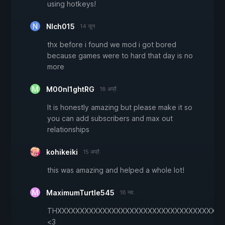
using hotkeys!
Nlch015
14 जून
thx before i found we mod i got bored
because games were to hard that day is no
more
M00nl1ghtRG
18 अप्रै.
It is honestly amazing but please make it so
you can add subscribers and max out
relationships
kohikeiki
15 अप्रै.
this was amazing and helped a whole lot!
MaximumTurtle545
18 नव.
THXXXXXXXXXXXXXXXXXXXXXXXXXXXXXXXXXXXXX
<3