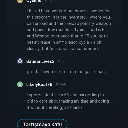
Cycloid
20 Şub
I think I have worked out how this works for
this program. It is the inventory - where you
can unload and then reload primary weapon
and gain a few rounds. If typical load is 6
and Wemod overloads that to 15 you get a
net increase in ammo each cycle - a bit
clumsy, but I'm a bad shot so needed.
BatmanLives2
17 Şub
great allowed me to finish the game thanx
LikelyBoat79
13 Şub
I appreciate it. I am 58 and am getting to
old to care about taking my time and doing
it without cheating, so thanks
Tartışmaya katıl