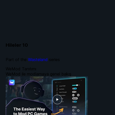
Hileler
10
Part of the
Wasteland
series
WeMod Tanıtımı
WeMod ile modlamaya genel bakış