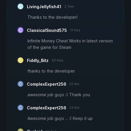
LivingJellyfish41
2 Tem
Thanks to the developer!
ClassicalSound575
17 Haz
Infinite Money Cheat Works in latest version
of the game for Steam
Fiddly_Bitz
26 May
thanks to the developer
ComplexExpert256
25 Nis
awesome job guys :) Thank you
ComplexExpert256
23 Nis
Awesome job guys .. :) Keep it up