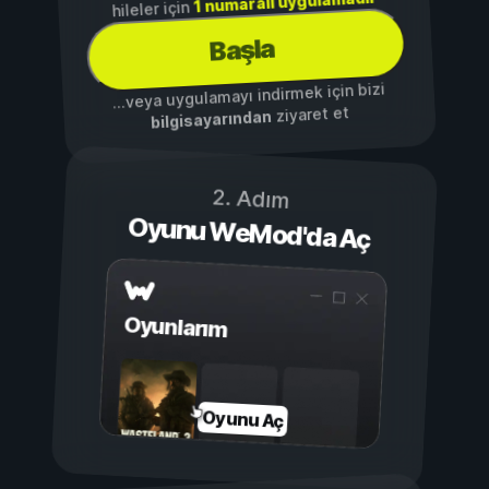
1 numaralı uygulamadır
hileler için
Başla
...veya uygulamayı indirmek için bizi
ziyaret et
bilgisayarından
2. Adım
Oyunu WeMod'da Aç
Oyunlarım
Oyunu Aç