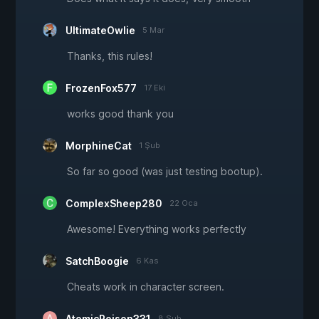
UltimateOwlie
5 Mar
Thanks, this rules!
FrozenFox577
17 Eki
works good thank you
MorphineCat
1 Şub
So far so good (was just testing bootup).
ComplexSheep280
22 Oca
Awesome! Everything works perfectly
SatchBoogie
6 Kas
Cheats work in character screen.
AtomicPoison331
8 Şub