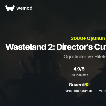
wemod
3000+ Oyunun
Wasteland 2: Director's Cut 
Öğreticiler ve Hilel
4.9/5
37K inceleme
Güvenli
VirusTotal taraması
MrAn