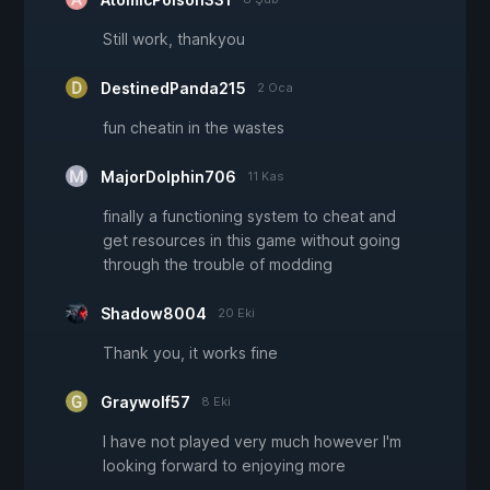
Still work, thankyou
DestinedPanda215
2 Oca
fun cheatin in the wastes
MajorDolphin706
11 Kas
finally a functioning system to cheat and
get resources in this game without going
through the trouble of modding
Shadow8004
20 Eki
Thank you, it works fine
Graywolf57
8 Eki
I have not played very much however I'm
looking forward to enjoying more