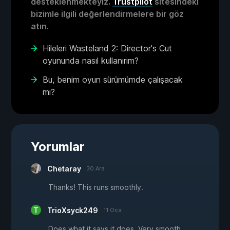
desteklenmekteyiz.
Trustpilot
sitesindeki
bizimle ilgili değerlendirmelere bir göz
atın.
Hileleri Wasteland 2: Director's Cut
oyununda nasıl kullanırım?
Bu, benim oyun sürümümde çalışacak
mı?
Yorumlar
Chetaray
30 Ara
Thanks! This runs smoothly.
TrioXsyck249
11 Oca
Does what it says it does, Very smooth