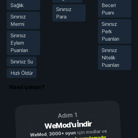
Sağlık
Beceri
Sınırsız
Puanı
Sınırsız
Para
Mermi
Sınırsız
Perk
Sınırsız
Puanları
Eylem
Puanları
Sınırsız
Nitelik
Sınırsız Su
Puanları
Hızlı Öldür
Nasıl çalışır?
Adım 1
WeMod'u İndir
için modlar ve
3000+ oyun
,
WeMod