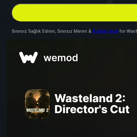
Sınırsız Sağlık Edinin, Sınırsız Mermi &
8 diğer mod
for
Wast