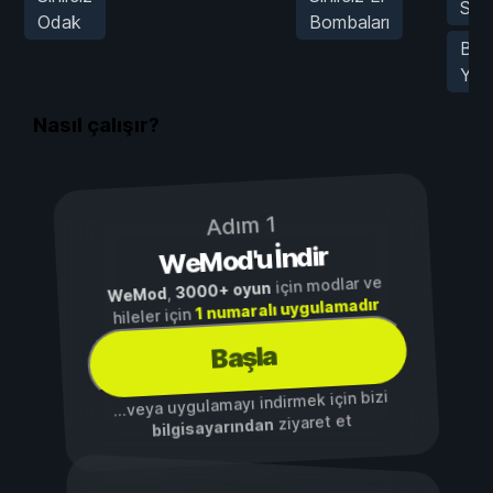
Süre
Odak
Bombaları
Bas
Yok
Nasıl çalışır?
Adım 1
WeMod'u İndir
için modlar ve
3000+ oyun
,
WeMod
1 numaralı uygulamadır
hileler için
Başla
...veya uygulamayı indirmek için bizi
ziyaret et
bilgisayarından