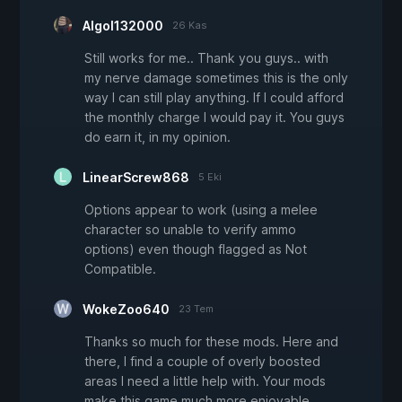
Algol132000
26 Kas
Still works for me.. Thank you guys.. with
my nerve damage sometimes this is the only
way I can still play anything. If I could afford
the monthly charge I would pay it. You guys
do earn it, in my opinion.
LinearScrew868
5 Eki
Options appear to work (using a melee
character so unable to verify ammo
options) even though flagged as Not
Compatible.
WokeZoo640
23 Tem
Thanks so much for these mods. Here and
there, I find a couple of overly boosted
areas I need a little help with. Your mods
make this game much more enjoyable.