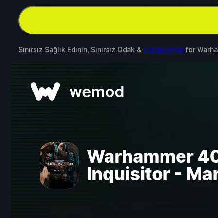
Sınırsız Sağlık Edinin, Sınırsız Odak &
5 diğer mod
for
Warha