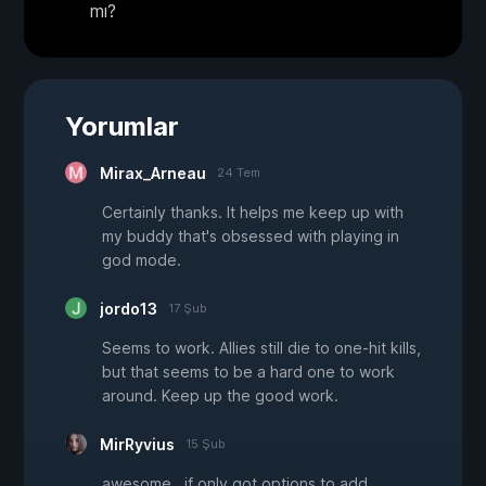
mı?
Yorumlar
Mirax_Arneau
24 Tem
Certainly thanks. It helps me keep up with
my buddy that's obsessed with playing in
god mode.
jordo13
17 Şub
Seems to work. Allies still die to one-hit kills,
but that seems to be a hard one to work
around. Keep up the good work.
MirRyvius
15 Şub
awesome.. if only got options to add