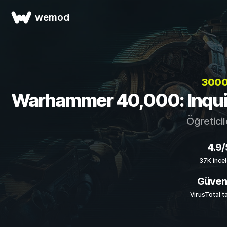
wemod
3000
Warhammer 40,000: Inquisito
Öğreticil
4.9/
37K ince
Güvenl
VirusTotal t