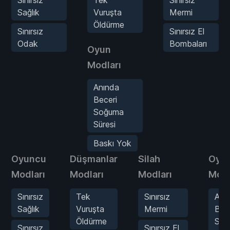
Sağlık
Vuruşta
Mermi
Öldürme
Sınırsız
Sınırsız El
Odak
Bombaları
Oyun
Modları
Anında
Beceri
Soğuma
Süresi
Baskı Yok
Oyuncu
Düşmanlar
Silah
Oyu
Modları
Modları
Modları
Modl
Sınırsız
Tek
Sınırsız
Anı
Sağlık
Vuruşta
Mermi
Bec
Öldürme
Soğ
Sınırsız
Sınırsız El